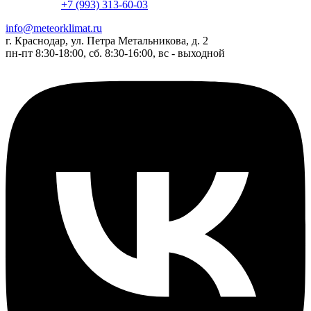
+7 (993) 313-60-03
info@meteorklimat.ru
г. Краснодар, ул. Петра Метальникова, д. 2
пн-пт 8:30-18:00, сб. 8:30-16:00, вс - выходной