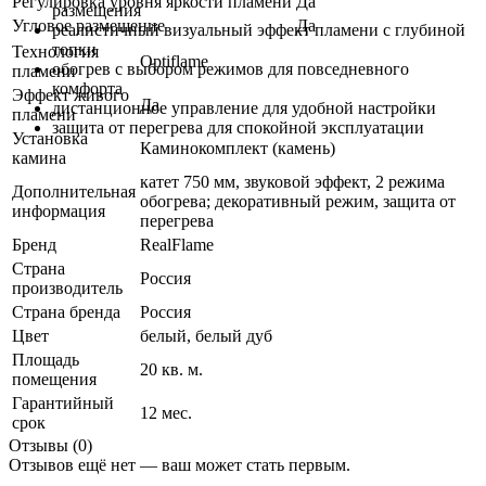
Регулировка уровня яркости пламени
Да
размещения
Угловое размещение
Да
реалистичный визуальный эффект пламени с глубиной
топки
Технология
Optiflame
обогрев с выбором режимов для повседневного
пламени
комфорта
Эффект живого
Да
дистанционное управление для удобной настройки
пламени
защита от перегрева для спокойной эксплуатации
Установка
Каминокомплект (камень)
камина
катет 750 мм, звуковой эффект, 2 режима
Дополнительная
обогрева; декоративный режим, защита от
информация
перегрева
Бренд
RealFlame
Страна
Россия
производитель
Страна бренда
Россия
Цвет
белый
,
белый дуб
Площадь
20 кв. м.
помещения
Гарантийный
12 мес.
срок
Отзывы (0)
Отзывов ещё нет — ваш может стать первым.