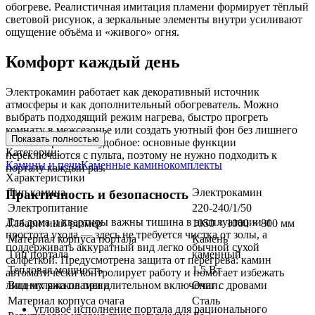
обогреве. Реалистичная имитация пламени формирует тёплый
световой рисунок, а зеркальные элементы внутри усиливают
ощущение объёма и «живого» огня.
Комфорт каждый день
Электрокамин работает как декоративный источник
атмосферы и как дополнительный обогреватель. Можно
выбрать подходящий режим нагрева, быстро прогреть
комнату в межсезонье или создать уютный фон без лишнего
Показать полностью
тепла. Управление удобное: основные функции
Категории:
переключаются с пульта, поэтому не нужно подходить к
Камины и печи
Каменные каминокомплекты
порталу каждый раз.
Характеристики
Тип камина
Электрокамин
Практичность и безопасность
Электропитание
220-240/1/50
Для дома и квартиры важны тишина в эксплуатации и
Габаритный размер
1050 × 1000 × 800 мм
простота ухода — здесь не требуется чистка от золы, а
Материал корпуса портала
Камень
поддерживать аккуратный вид легко обычной сухой
Тип портала
каменный
салфеткой. Предусмотрена защита от перегрева: камин
Тепловая мощность
1.5 Вт
автоматически контролирует работу и помогает избежать
Вид муляжа пламени
Очаг с дровами
лишних рисков при длительном включении.
Материал корпуса очага
Сталь
угловое исполнение портала для рационального