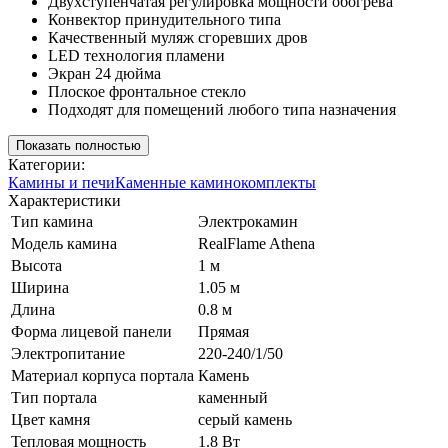
Двухступенчатая регулировка мощности обогрева
Конвектор принудительного типа
Качественный муляж сгоревших дров
LED технология пламени
Экран 24 дюйма
Плоское фронтальное стекло
Подходят для помещений любого типа назначения
Показать полностью
Категории:
Камины и печи
Каменные каминокомплекты
Характеристики
Тип камина
Электрокамин
Модель камина
RealFlame Athena
Высота
1 м
Ширина
1.05 м
Длина
0.8 м
Форма лицевой панели
Прямая
Электропитание
220-240/1/50
Материал корпуса портала
Камень
Тип портала
каменный
Цвет камня
серый камень
Тепловая мощность
1.8 Вт