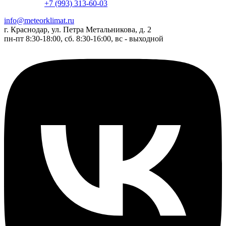
+7 (993) 313-60-03
info@meteorklimat.ru
г. Краснодар, ул. Петра Метальникова, д. 2
пн-пт 8:30-18:00, сб. 8:30-16:00, вс - выходной