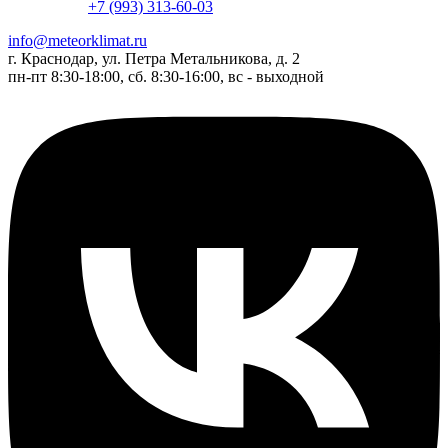
+7 (993) 313-60-03
info@meteorklimat.ru
г. Краснодар, ул. Петра Метальникова, д. 2
пн-пт 8:30-18:00, сб. 8:30-16:00, вс - выходной