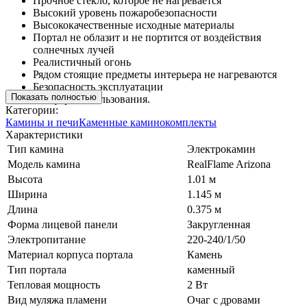
Прочное стекло, которое не нагревается
Высокий уровень пожаробезопасности
Высококачественные исходные материалы
Портал не облазит и не портится от воздействия
солнечных лучей
Реалистичный огонь
Рядом стоящие предметы интерьера не нагреваются
Безопасность эксплуатации
Показать полностью
Комфорт использования.
Категории:
Камины и печи
Каменные каминокомплекты
Характеристики
Тип камина
Электрокамин
Модель камина
RealFlame Arizona
Высота
1.01 м
Ширина
1.145 м
Длина
0.375 м
Форма лицевой панели
Закругленная
Электропитание
220-240/1/50
Материал корпуса портала
Камень
Тип портала
каменный
Тепловая мощность
2 Вт
Вид муляжа пламени
Очаг с дровами