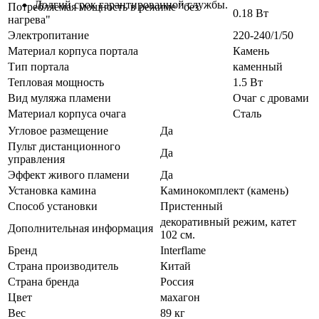
Долгий срок гарантированной службы.
Потребляемая мощность в режиме "без
0.18 Вт
нагрева"
Электропитание
220-240/1/50
Материал корпуса портала
Камень
Тип портала
каменный
Тепловая мощность
1.5 Вт
Вид муляжа пламени
Очаг с дровами
Материал корпуса очага
Сталь
Угловое размещение
Да
Пульт дистанционного
Да
управления
Эффект живого пламени
Да
Установка камина
Каминокомплект (камень)
Способ установки
Пристенный
декоративный режим, катет
Дополнительная информация
102 см.
Бренд
Interflame
Страна производитель
Китай
Страна бренда
Россия
Цвет
махагон
Вес
89 кг