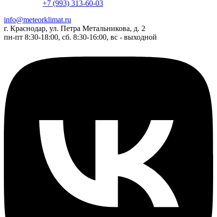
+7 (993) 313-60-03
info@meteorklimat.ru
г. Краснодар, ул. Петра Метальникова, д. 2
пн-пт 8:30-18:00, сб. 8:30-16:00, вс - выходной