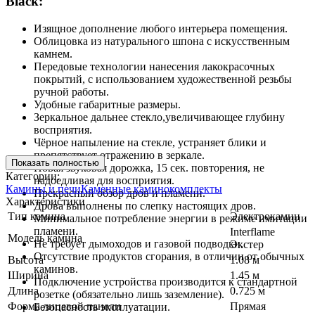
Black:
Изящное дополнение любого интерьера помещения.
Облицовка из натурального шпона с искусственным
камнем.
Передовые технологии нанесения лакокрасочных
покрытий, с использованием художественной резьбы
ручной работы.
Удобные габаритные размеры.
Зеркальное дальнее стекло,увеличивающее глубину
восприятия.
Чёрное напыление на стекле, устраняет блики и
препятствует отражению в зеркале.
Показать полностью
Новая звуковая дорожка, 15 сек. повторения, не
Категории:
надоедливая для восприятия.
Камины и печи
Каменные каминокомплекты
Прекрасный обзор дров и пламени.
Характеристики
Дрова выполнены по слепку настоящих дров.
Тип камина
Электрокамин
Минимальное потребление энергии в режиме имитации
пламени.
Interflame
Модель камина
Не требует дымоходов и газовой подводки.
Экстер
Отсутствие продуктов сгорания, в отличии от обычных
Высота
1.08 м
каминов.
Ширина
1.45 м
Подключение устройства производится к стандартной
Длина
0.725 м
розетке (обязательно лишь заземление).
Форма лицевой панели
Прямая
Безопасность эксплуатации.