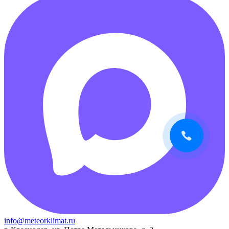
info@meteorklimat.ru