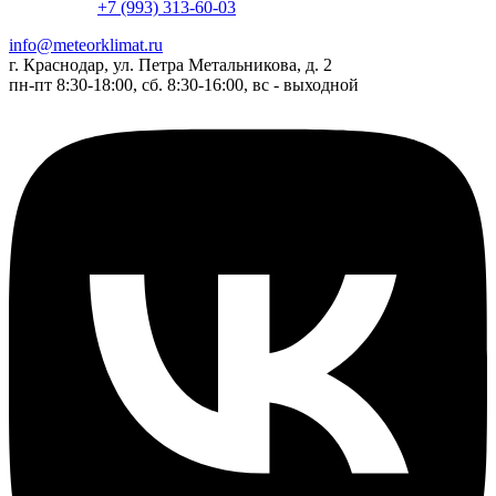
+7 (993) 313-60-03
info@meteorklimat.ru
г. Краснодар, ул. Петра Метальникова, д. 2
пн-пт 8:30-18:00, сб. 8:30-16:00, вс - выходной