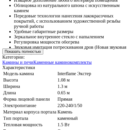
Изящное дополнение любого интерьера помещения
Облицовка из натурального шпона с искусственным
камнем
Передовые технологии нанесения лакокрасочных
покрытий, с использованием художественной резьбы
ручной работы
Удобные габаритные размеры
Зеркальное внутреннее стекло с напылением
Регулировка мощности обогрева
Звуковая имитация потрескивания дров (Новая звуковая
Показать полностью
дорожка)
Категории:
Камины и печи
Каменные каминокомплекты
Характеристики
Модель камина
Interflame Экстер
Высота
1.08 м
Ширина
1.3 м
Длина
0.65 м
Форма лицевой панели
Прямая
Электропитание
220-240/1/50
Материал корпуса портала
Камень
Тип портала
каменный
Тепловая мощность
1.5 Вт