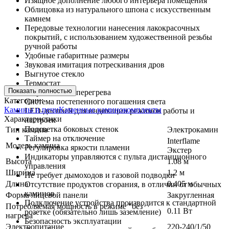
Изящное дополнение любого интерьера помещения
Облицовка из натурального шпона с искусственным
камнем
Передовые технологии нанесения лакокрасочных
покрытий, с использованием художественной резьбы
ручной работы
Удобные габаритные размеры
Звуковая имитация потрескивания дров
Выгнутое стекло
Термостат
Показать полностью
Устройство от перегрева
Категории:
Система постепенного погашения света
Камины и печи
Каменные каминокомплекты
LED-дисплей для индикации режимов работы и
Характеристики
настроек
Подсветка боковых стенок
Тип камина
Электрокамин
Таймер на отключение
Interflame
Модель камина
Регулировка яркости пламени
Экстер
Индикаторы управляются с пульта дистанционного
Высота
1.08 м
управления
Ширина
1.2 м
Не требует дымоходов и газовой подводки
Длина
0.405 м
Отсутствие продуктов сгорания, в отличии от обычных
каминов
Форма лицевой панели
Закругленная
Подключение устройства производится к стандартной
Потребляемая мощность в режиме "без
0.11 Вт
розетке (обязательно лишь заземление)
нагрева"
Безопасность эксплуатации
Электропитание
220-240/1/50