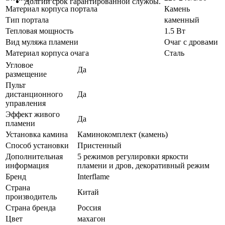
Долгий срок гарантированной службы.
Материал корпуса портала
Камень
Тип портала
каменный
Тепловая мощность
1.5 Вт
Вид муляжа пламени
Очаг с дровами
Материал корпуса очага
Сталь
Угловое
Да
размещение
Пульт
дистанционного
Да
управления
Эффект живого
Да
пламени
Установка камина
Каминокомплект (камень)
Способ установки
Пристенный
Дополнительная
5 режимов регулировки яркости
информация
пламени и дров, декоративный режим
Бренд
Interflame
Страна
Китай
производитель
Страна бренда
Россия
Цвет
махагон