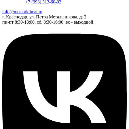
+7 (993) 313-60-03
info@meteorklimat.ru
г. Краснодар, ул. Петра Метальникова, д. 2
пн-пт 8:30-18:00, сб. 8:30-16:00, вс - выходной