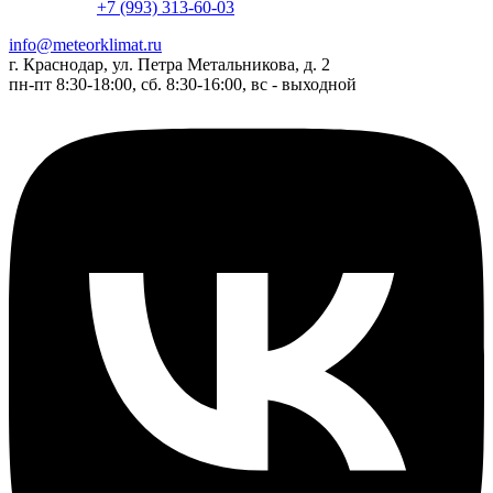
+7 (993) 313-60-03
info@meteorklimat.ru
г. Краснодар, ул. Петра Метальникова, д. 2
пн-пт 8:30-18:00, сб. 8:30-16:00, вс - выходной