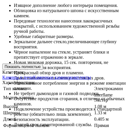
Изящное дополнение любого интерьера помещения.
Облицовка из натурального шпона с искусственным
камнем.
Передовые технологии нанесения лакокрасочных
покрытий, с использованием художественной резьбы
ручной работы.
Удобные габаритные размеры.
Зеркальное дальнее стекло,увеличивающее глубину
восприятия.
Чёрное напыление на стекле, устраняет блики и
препятствует отражению в зеркале.
Новая звуковая дорожка, 15 сек. повторения, не
Показать полностью
надоедливая для восприятия.
Категории:
Прекрасный обзор дров и пламени.
Камины и печи
Каменные каминокомплекты
Дрова выполнены по слепку настоящих дров.
Характеристики
Минимальное потребление энергии в режиме имитации
пламени.
Тип камина
Электрокамин
Не требует дымоходов и газовой подводки.
Interflame
Модель камина
Отсутствие продуктов сгорания, в отличии от обычных
Экстер
каминов.
Высота
1.08 м
Подключение устройства производится к стандартной
Ширина
1.33 м
розетке (обязательно лишь заземление).
Длина
0.405 м
Безопасность эксплуатации.
Долгий срок гарантированной службы.
Форма лицевой панели
Прямая