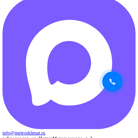
info@meteorklimat.ru