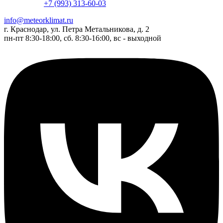
+7 (993) 313-60-03
info@meteorklimat.ru
г. Краснодар, ул. Петра Метальникова, д. 2
пн-пт 8:30-18:00, сб. 8:30-16:00, вс - выходной