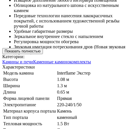
Изящное дополнение любого интерьера помещения
Облицовка из натурального шпона с искусственным
камнем
Передовые технологии нанесения лакокрасочных
покрытий, с использованием художественной резьбы
ручной работы
Удобные габаритные размеры
Зеркальное внутреннее стекло с напылением
Регулировка мощности обогрева
Звуковая имитация потрескивания дров (Новая звуковая
Показать полностью
дорожка)
Категории:
Камины и печи
Каменные каминокомплекты
Характеристики
Модель камина
Interflame Экстер
Высота
1.08 м
Ширина
1.3 м
Длина
0.65 м
Форма лицевой панели
Прямая
Электропитание
220-240/1/50
Материал корпуса портала
Камень
Тип портала
каменный
Тепловая мощность
1.5 Вт