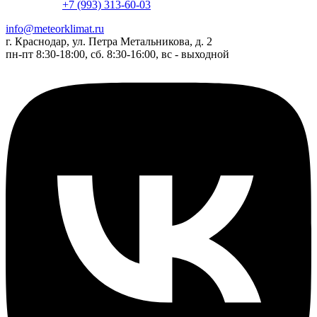
+7 (993) 313-60-03
info@meteorklimat.ru
г. Краснодар, ул. Петра Метальникова, д. 2
пн-пт 8:30-18:00, сб. 8:30-16:00, вс - выходной