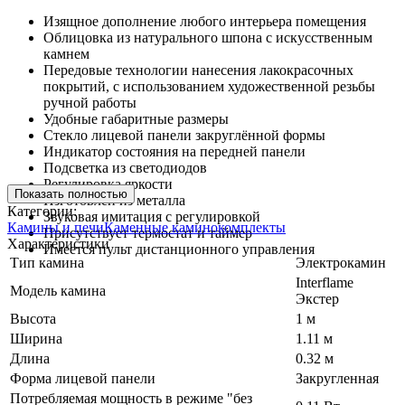
Изящное дополнение любого интерьера помещения
Облицовка из натурального шпона с искусственным
камнем
Передовые технологии нанесения лакокрасочных
покрытий, с использованием художественной резьбы
ручной работы
Удобные габаритные размеры
Стекло лицевой панели закруглённой формы
Индикатор состояния на передней панели
Подсветка из светодиодов
Регулировка яркости
Показать полностью
Изготовлен из металла
Категории:
Звуковая имитация с регулировкой
Камины и печи
Каменные каминокомплекты
Присутствует термостат и таймер
Характеристики
Имеется пульт дистанционного управления
Тип камина
Электрокамин
Interflame
Модель камина
Экстер
Высота
1 м
Ширина
1.11 м
Длина
0.32 м
Форма лицевой панели
Закругленная
Потребляемая мощность в режиме "без