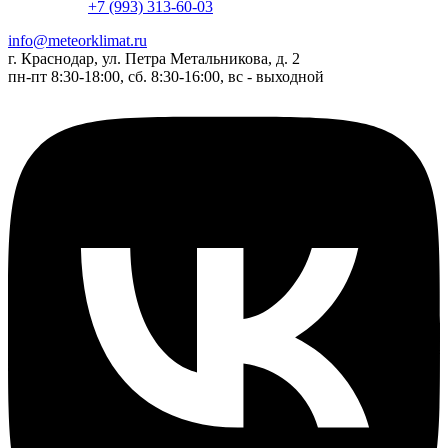
+7 (993) 313-60-03
info@meteorklimat.ru
г. Краснодар, ул. Петра Метальникова, д. 2
пн-пт 8:30-18:00, сб. 8:30-16:00, вс - выходной