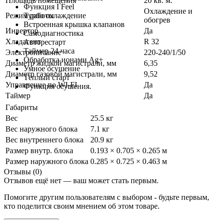
Площадь помещения
20 кв. м.
Функция I Feel
Охлаждение и
Режим работы
Турбо охлаждение
обогрев
Встроенная крышка клапанов
Инвертор
Да
Самодиагностика
Хладагент
R 32
Авторестарт
Таймер 24 часа
Электропитание
220-240/1/50
Обработка ионами Ag+
Диаметр жидкой магистрали, мм
6,35
Умное осушение
Диаметр газовой магистрали, мм
9,52
Тёплый старт
Управление по WI-FI
Да
Функция осушения.
Таймер
Да
Габариты
Вес
25.5 кг
Вес наружного блока
7.1 кг
Вес внутреннего блока
20.9 кг
Размер внутр. блока
0.193 × 0.705 × 0.265 м
Размер наружного блока
0.285 × 0.725 × 0.463 м
Отзывы (0)
Отзывов ещё нет — ваш может стать первым.
Помогите другим пользователям с выбором - будьте первым,
кто поделится своим мнением об этом товаре.