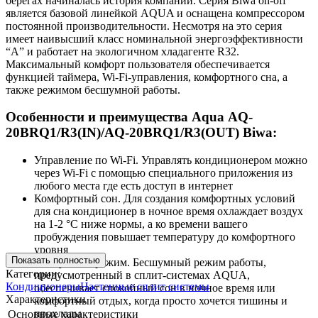
берегах начиналась история компании. Серия Biwa on-off
является базовой линейкой AQUA и оснащена компрессором
постоянной производительности. Несмотря на это серия
имеет наивысший класс номинальной энергоэффективности
“А” и работает на экологичном хладагенте R32.
Максимальный комфорт пользователя обеспечивается
функцией таймера, Wi-Fi-управления, комфортного сна, а
также режимом бесшумной работы.
Особенности и преимущества Aqua AQ-
20BRQ1/R3(IN)/AQ-20BRQ1/R3(OUT) Biwa:
Управление по Wi-Fi. Управлять кондиционером можно
через Wi-Fi с помощью специального приложения из
любого места где есть доступ в интернет
Комфортный сон. Для создания комфортных условий
для сна кондиционер в ночное время охлаждает воздух
на 1-2 °С ниже нормы, а ко времени вашего
пробуждения повышает температуру до комфортного
уровня
Показать полностью
Бесшумный режим. Бесшумный режим работы,
Категории:
предусмотренный в сплит-системах AQUA,
Кондиционеры
Настенные сплит системы
обеспечивает спокойный сон в ночное время или
Характеристики
комфортный отдых, когда просто хочется тишины и
прохлады
Основные характеристики