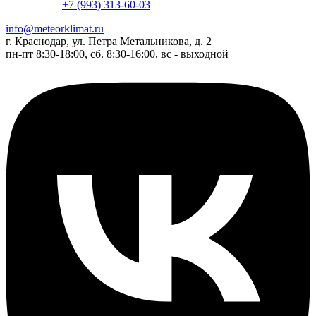
+7 (993) 313-60-03
info@meteorklimat.ru
г. Краснодар, ул. Петра Метальникова, д. 2
пн-пт 8:30-18:00, сб. 8:30-16:00, вс - выходной