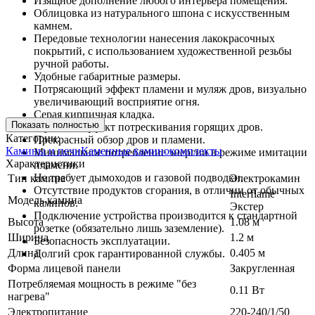
Изящное дополнение любого интерьера помещения.
Облицовка из натурального шпона с искусственным
камнем.
Передовые технологии нанесения лакокрасочных
покрытий, с использованием художественной резьбы
ручной работы.
Удобные габаритные размеры.
Потрясающий эффект пламени и муляж дров, визуально
увеличивающий восприятие огня.
Серая кирпичная кладка.
Показать полностью
Звуковой эффект потрескивания горящих дров.
Категории:
Прекрасный обзор дров и пламени.
Камины и печи
Каменные каминокомплекты
Минимальное потребление энергии в режиме имитации
Характеристики
пламени.
Не требует дымоходов и газовой подводки.
Тип камина
Электрокамин
Отсутствие продуктов сгорания, в отличии от обычных
Interflame
Модель камина
каминов.
Экстер
Подключение устройства производится к стандартной
Высота
1.08 м
розетке (обязательно лишь заземление).
Ширина
1.2 м
Безопасность эксплуатации.
Длина
0.405 м
Долгий срок гарантированной службы.
Форма лицевой панели
Закругленная
Потребляемая мощность в режиме "без
0.11 Вт
нагрева"
Электропитание
220-240/1/50