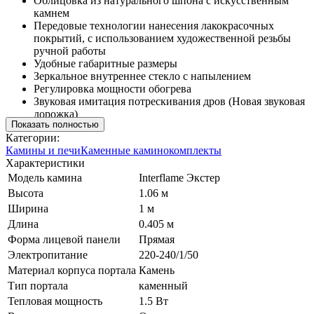
Облицовка из натурального шпона с искусственным
камнем
Передовые технологии нанесения лакокрасочных
покрытий, с использованием художественной резьбы
ручной работы
Удобные габаритные размеры
Зеркальное внутреннее стекло с напылением
Регулировка мощности обогрева
Звуковая имитация потрескивания дров (Новая звуковая
дорожка)
Показать полностью
Категории:
Камины и печи
Каменные каминокомплекты
Характеристики
Модель камина
Interflame Экстер
Высота
1.06 м
Ширина
1 м
Длина
0.405 м
Форма лицевой панели
Прямая
Электропитание
220-240/1/50
Материал корпуса портала
Камень
Тип портала
каменный
Тепловая мощность
1.5 Вт