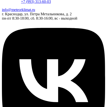
+7 (993) 313-60-03
info@meteorklimat.ru
г. Краснодар, ул. Петра Метальникова, д. 2
пн-пт 8:30-18:00, сб. 8:30-16:00, вс - выходной