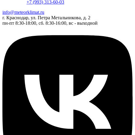
+7 (993) 313-60-03
info@meteorklimat.ru
г. Краснодар, ул. Петра Метальникова, д. 2
пн-пт 8:30-18:00, сб. 8:30-16:00, вс - выходной