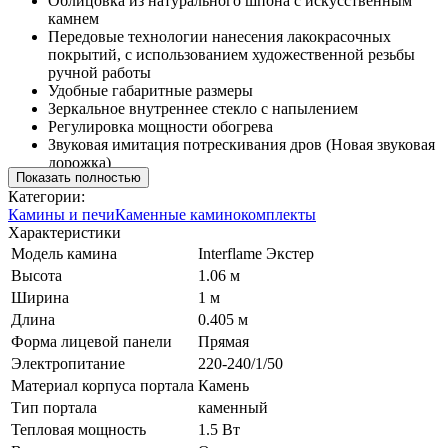
Облицовка из натурального шпона с искусственным
камнем
Передовые технологии нанесения лакокрасочных
покрытий, с использованием художественной резьбы
ручной работы
Удобные габаритные размеры
Зеркальное внутреннее стекло с напылением
Регулировка мощности обогрева
Звуковая имитация потрескивания дров (Новая звуковая
дорожка)
Показать полностью
Категории:
Камины и печи
Каменные каминокомплекты
Характеристики
Модель камина
Interflame Экстер
Высота
1.06 м
Ширина
1 м
Длина
0.405 м
Форма лицевой панели
Прямая
Электропитание
220-240/1/50
Материал корпуса портала
Камень
Тип портала
каменный
Тепловая мощность
1.5 Вт