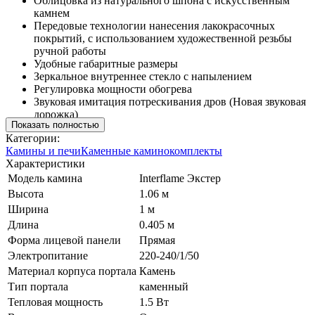
Облицовка из натурального шпона с искусственным
камнем
Передовые технологии нанесения лакокрасочных
покрытий, с использованием художественной резьбы
ручной работы
Удобные габаритные размеры
Зеркальное внутреннее стекло с напылением
Регулировка мощности обогрева
Звуковая имитация потрескивания дров (Новая звуковая
дорожка)
Показать полностью
Категории:
Камины и печи
Каменные каминокомплекты
Характеристики
Модель камина
Interflame Экстер
Высота
1.06 м
Ширина
1 м
Длина
0.405 м
Форма лицевой панели
Прямая
Электропитание
220-240/1/50
Материал корпуса портала
Камень
Тип портала
каменный
Тепловая мощность
1.5 Вт