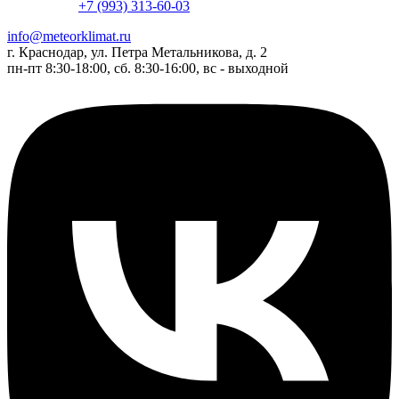
+7 (993) 313-60-03
info@meteorklimat.ru
г. Краснодар, ул. Петра Метальникова, д. 2
пн-пт 8:30-18:00, сб. 8:30-16:00, вс - выходной