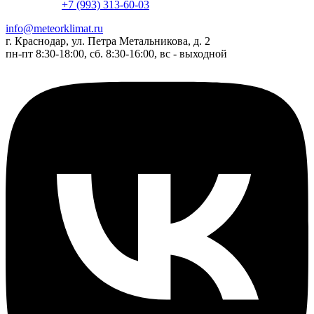
+7 (993) 313-60-03
info@meteorklimat.ru
г. Краснодар, ул. Петра Метальникова, д. 2
пн-пт 8:30-18:00, сб. 8:30-16:00, вс - выходной