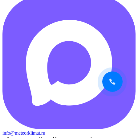
info@meteorklimat.ru