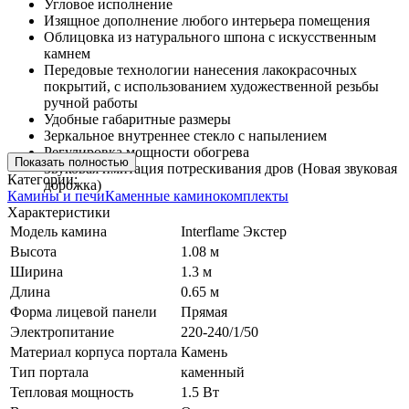
Угловое исполнение
Изящное дополнение любого интерьера помещения
Облицовка из натурального шпона с искусственным
камнем
Передовые технологии нанесения лакокрасочных
покрытий, с использованием художественной резьбы
ручной работы
Удобные габаритные размеры
Зеркальное внутреннее стекло с напылением
Регулировка мощности обогрева
Показать полностью
Звуковая имитация потрескивания дров (Новая звуковая
Категории:
дорожка)
Камины и печи
Каменные каминокомплекты
Характеристики
Модель камина
Interflame Экстер
Высота
1.08 м
Ширина
1.3 м
Длина
0.65 м
Форма лицевой панели
Прямая
Электропитание
220-240/1/50
Материал корпуса портала
Камень
Тип портала
каменный
Тепловая мощность
1.5 Вт