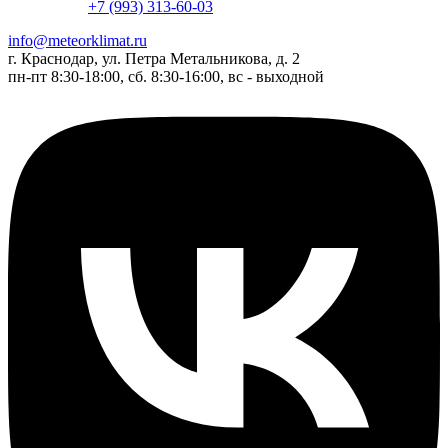
+7 (993) 313-60-03
info@meteorklimat.ru
г. Краснодар, ул. Петра Метальникова, д. 2
пн-пт 8:30-18:00, сб. 8:30-16:00, вс - выходной