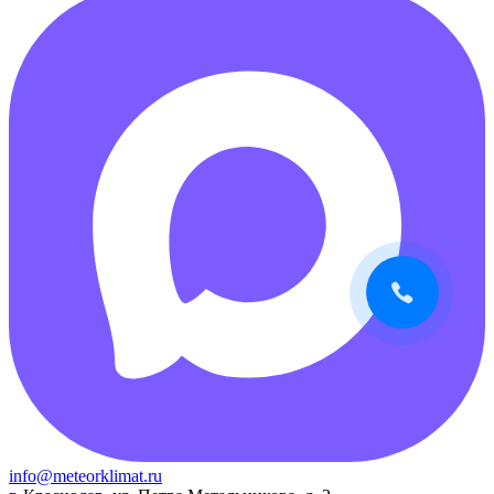
info@meteorklimat.ru