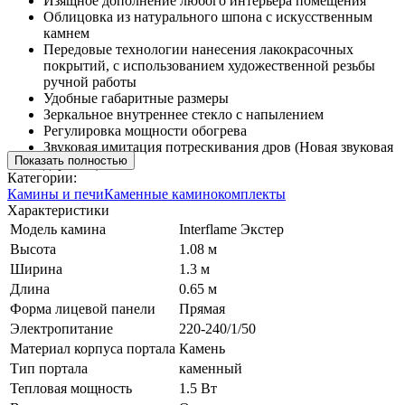
Изящное дополнение любого интерьера помещения
Облицовка из натурального шпона с искусственным
камнем
Передовые технологии нанесения лакокрасочных
покрытий, с использованием художественной резьбы
ручной работы
Удобные габаритные размеры
Зеркальное внутреннее стекло с напылением
Регулировка мощности обогрева
Звуковая имитация потрескивания дров (Новая звуковая
Показать полностью
дорожка)
Категории:
Камины и печи
Каменные каминокомплекты
Характеристики
Модель камина
Interflame Экстер
Высота
1.08 м
Ширина
1.3 м
Длина
0.65 м
Форма лицевой панели
Прямая
Электропитание
220-240/1/50
Материал корпуса портала
Камень
Тип портала
каменный
Тепловая мощность
1.5 Вт