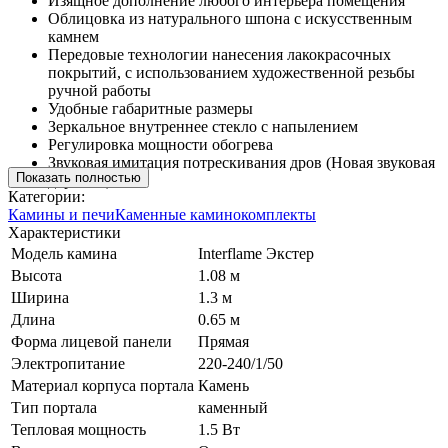
Изящное дополнение любого интерьера помещения
Облицовка из натурального шпона с искусственным
камнем
Передовые технологии нанесения лакокрасочных
покрытий, с использованием художественной резьбы
ручной работы
Удобные габаритные размеры
Зеркальное внутреннее стекло с напылением
Регулировка мощности обогрева
Звуковая имитация потрескивания дров (Новая звуковая
Показать полностью
дорожка)
Категории:
Камины и печи
Каменные каминокомплекты
Характеристики
Модель камина
Interflame Экстер
Высота
1.08 м
Ширина
1.3 м
Длина
0.65 м
Форма лицевой панели
Прямая
Электропитание
220-240/1/50
Материал корпуса портала
Камень
Тип портала
каменный
Тепловая мощность
1.5 Вт