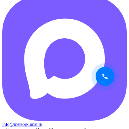
info@meteorklimat.ru