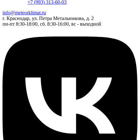
+7 (993) 313-60-03
info@meteorklimat.ru
г. Краснодар, ул. Петра Метальникова, д. 2
пн-пт 8:30-18:00, сб. 8:30-16:00, вс - выходной