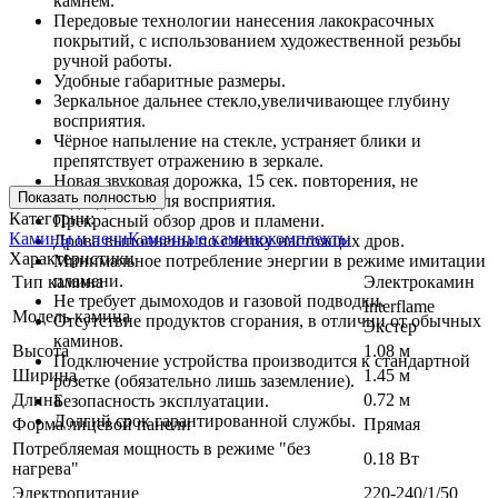
камнем.
Передовые технологии нанесения лакокрасочных
покрытий, с использованием художественной резьбы
ручной работы.
Удобные габаритные размеры.
Зеркальное дальнее стекло,увеличивающее глубину
восприятия.
Чёрное напыление на стекле, устраняет блики и
препятствует отражению в зеркале.
Новая звуковая дорожка, 15 сек. повторения, не
Показать полностью
надоедливая для восприятия.
Категории:
Прекрасный обзор дров и пламени.
Камины и печи
Каменные каминокомплекты
Дрова выполнены по слепку настоящих дров.
Характеристики
Минимальное потребление энергии в режиме имитации
пламени.
Тип камина
Электрокамин
Не требует дымоходов и газовой подводки.
Interflame
Модель камина
Отсутствие продуктов сгорания, в отличии от обычных
Экстер
каминов.
Высота
1.08 м
Подключение устройства производится к стандартной
Ширина
1.45 м
розетке (обязательно лишь заземление).
Длина
0.72 м
Безопасность эксплуатации.
Долгий срок гарантированной службы.
Форма лицевой панели
Прямая
Потребляемая мощность в режиме "без
0.18 Вт
нагрева"
Электропитание
220-240/1/50