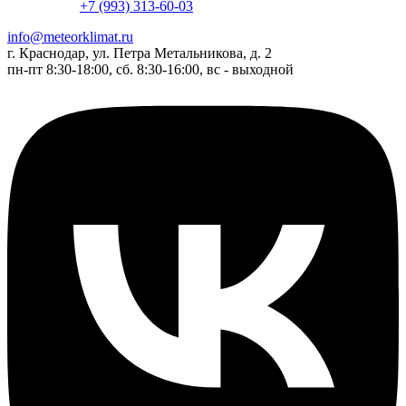
+7 (993) 313-60-03
info@meteorklimat.ru
г. Краснодар, ул. Петра Метальникова, д. 2
пн-пт 8:30-18:00, сб. 8:30-16:00, вс - выходной