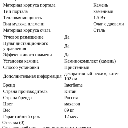
Материал корпуса портала
Камень
Тип портала
каменный
Тепловая мощность
1.5 Вт
Вид муляжа пламени
Очаг с дровами
Материал корпуса очага
Сталь
Угловое размещение
Да
Пульт дистанционного
Да
управления
Эффект живого пламени
Да
Установка камина
Каминокомплект (камень)
Способ установки
Пристенный
декоративный режим, катет
Дополнительная информация
102 см.
Бренд
Interflame
Страна производитель
Китай
Страна бренда
Россия
Цвет
махагон
Вес
89 кг
Гарантийный срок
12 мес.
Отзывы (0)
Отзывов ещё нет — ваш может стать первым.