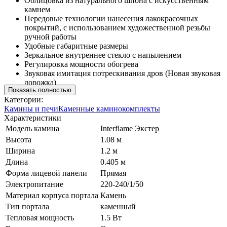
Облицовка из натурального шпона с искусственным
камнем
Передовые технологии нанесения лакокрасочных
покрытий, с использованием художественной резьбы
ручной работы
Удобные габаритные размеры
Зеркальное внутреннее стекло с напылением
Регулировка мощности обогрева
Звуковая имитация потрескивания дров (Новая звуковая
дорожка)
Показать полностью
Категории:
Камины и печи
Каменные каминокомплекты
Характеристики
Модель камина
Interflame Экстер
Высота
1.08 м
Ширина
1.2 м
Длина
0.405 м
Форма лицевой панели
Прямая
Электропитание
220-240/1/50
Материал корпуса портала
Камень
Тип портала
каменный
Тепловая мощность
1.5 Вт