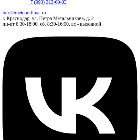
+7 (993) 313-60-03
info@meteorklimat.ru
г. Краснодар, ул. Петра Метальникова, д. 2
пн-пт 8:30-18:00, сб. 8:30-16:00, вс - выходной