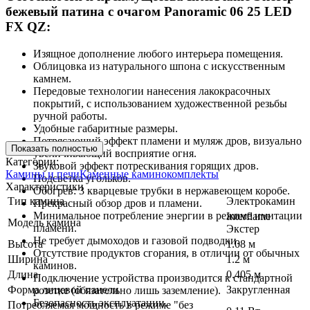
бежевый патина с очагом Panoramic 06 25 LED
FX QZ:
Изящное дополнение любого интерьера помещения.
Облицовка из натурального шпона с искусственным
камнем.
Передовые технологии нанесения лакокрасочных
покрытий, с использованием художественной резьбы
ручной работы.
Удобные габаритные размеры.
Потрясающий эффект пламени и муляж дров, визуально
Показать полностью
увеличивающий восприятие огня.
Категории:
Звуковой эффект потрескивания горящих дров.
Камины и печи
Каменные каминокомплекты
Подсветка угольков.
Характеристики
Обогрев: 3 кварцевые трубки в нержавеющем коробе.
Тип камина
Электрокамин
Прекрасный обзор дров и пламени.
Минимальное потребление энергии в режиме имитации
Interflame
Модель камина
пламени.
Экстер
Не требует дымоходов и газовой подводки.
Высота
1.08 м
Отсутствие продуктов сгорания, в отличии от обычных
Ширина
1.2 м
каминов.
Длина
0.405 м
Подключение устройства производится к стандартной
Форма лицевой панели
Закругленная
розетке (обязательно лишь заземление).
Безопасность эксплуатации.
Потребляемая мощность в режиме "без