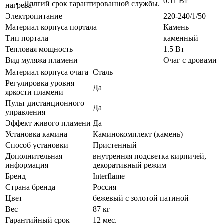
0.11 Вт
Долгий срок гарантированной службы.
нагрева"
Электропитание
220-240/1/50
Материал корпуса портала
Камень
Тип портала
каменный
Тепловая мощность
1.5 Вт
Вид муляжа пламени
Очаг с дровами
Материал корпуса очага
Сталь
Регулировка уровня
Да
яркости пламени
Пульт дистанционного
Да
управления
Эффект живого пламени
Да
Установка камина
Каминокомплект (камень)
Способ установки
Пристенный
Дополнительная
внутренняя подсветка кирпичей,
информация
декоративный режим
Бренд
Interflame
Страна бренда
Россия
Цвет
бежевый с золотой патиной
Вес
87 кг
Гарантийный срок
12 мес.