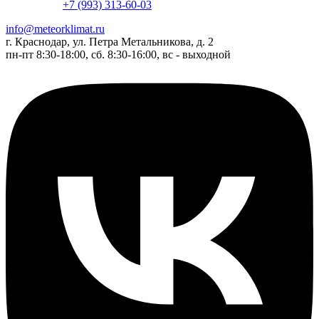
+7 (993) 313-60-03
info@meteorklimat.ru
г. Краснодар, ул. Петра Метальникова, д. 2
пн-пт 8:30-18:00, сб. 8:30-16:00, вс - выходной