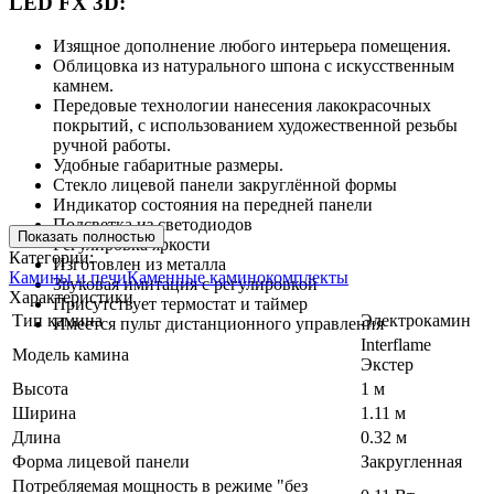
LED FX 3D:
Изящное дополнение любого интерьера помещения.
Облицовка из натурального шпона с искусственным
камнем.
Передовые технологии нанесения лакокрасочных
покрытий, с использованием художественной резьбы
ручной работы.
Удобные габаритные размеры.
Стекло лицевой панели закруглённой формы
Индикатор состояния на передней панели
Подсветка из светодиодов
Показать полностью
Регулировка яркости
Категории:
Изготовлен из металла
Камины и печи
Каменные каминокомплекты
Звуковая имитация с регулировкой
Характеристики
Присутствует термостат и таймер
Тип камина
Электрокамин
Имеется пульт дистанционного управления
Interflame
Модель камина
Экстер
Высота
1 м
Ширина
1.11 м
Длина
0.32 м
Форма лицевой панели
Закругленная
Потребляемая мощность в режиме "без