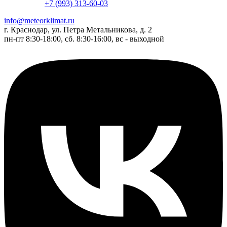
+7 (993) 313-60-03
info@meteorklimat.ru
г. Краснодар, ул. Петра Метальникова, д. 2
пн-пт 8:30-18:00, сб. 8:30-16:00, вс - выходной