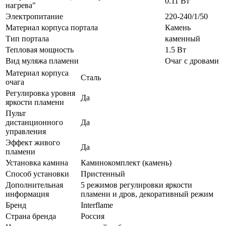
0.11 Вт
нагрева"
Электропитание
220-240/1/50
Материал корпуса портала
Камень
Тип портала
каменный
Тепловая мощность
1.5 Вт
Вид муляжа пламени
Очаг с дровами
Материал корпуса
Сталь
очага
Регулировка уровня
Да
яркости пламени
Пульт
дистанционного
Да
управления
Эффект живого
Да
пламени
Установка камина
Каминокомплект (камень)
Способ установки
Пристенный
Дополнительная
5 режимов регулировки яркости
информация
пламени и дров, декоративный режим
Бренд
Interflame
Страна бренда
Россия