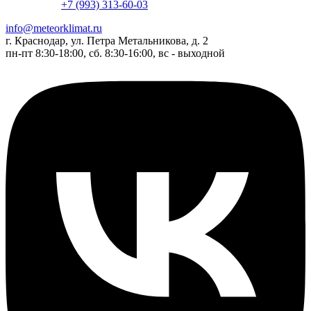
+7 (993) 313-60-03
info@meteorklimat.ru
г. Краснодар, ул. Петра Метальникова, д. 2
пн-пт 8:30-18:00, сб. 8:30-16:00, вс - выходной