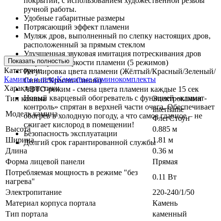
покрытий, с использованием художественной резьбы
ручной работы.
Удобные габаритные размеры
Потрясающий эффект пламени
Муляж дров, выполненный по слепку настоящих дров,
расположенный за прямым стеклом
Улучшенная звуковая имитация потрескивания дров
Показать полностью
Регулировка яркости пламени (5 режимов)
Категории:
Регулировка цвета пламени (Жёлтый/Красный/Зеленый/
Камины и печи
Каменные каминокомплекты
Синий/Красно-Синий)
Характеристики
АВТО-режим - смена цвета пламени каждые 15 сек
Новый кварцевый обогреватель с функцией «климат-
Тип камина
Электрокамин
контроль» спрятан в верхней части очага. Обеспечивает
Interflame
Модель камина
обогрев в холодную погоду, а что самое главное – не
ФлегСтоун
сжигает кислород в помещении!
Высота
0.885 м
Безопасность эксплуатации
Ширина
1.81 м
Долгий срок гарантированной службы
Длина
0.36 м
Форма лицевой панели
Прямая
Потребляемая мощность в режиме "без
0.11 Вт
нагрева"
Электропитание
220-240/1/50
Материал корпуса портала
Камень
Тип портала
каменный