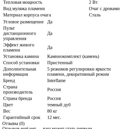
Тепловая мощность
2 Вт
Вид муляжа пламени
Очаг с дровами
Материал корпуса очага
Сталь
Угловое размещение
Да
Пульт
дистанционного
Да
управления
Эффект живого
Да
пламени
Установка камина
Каминокомплект (камень)
Способ установки
Пристенный
Дополнительная
5 режимов регулировки яркости
информация
пламени, декоративный режим
Бренд
Interflame
Страна
Россия
производитель
Страна бренда
Россия
Цвет
темный дуб
Вес
80 кг
Гарантийный срок
12 мес.
Отзывы (0)
Отзывов ещё нет — ваш может стать первым.