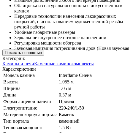
Изящное дополнение любого интерьера помещения
Облицовка из натурального шпона с искусственным
камнем
Передовые технологии нанесения лакокрасочных
покрытий, с использованием художественной резьбы
ручной работы
Удобные габаритные размеры
Зеркальное внутреннее стекло с напылением
Регулировка мощности обогрева
Звуковая имитация потрескивания дров (Новая звуковая
Показать полностью
дорожка)
Категории:
Камины и печи
Каменные каминокомплекты
Характеристики
Модель камина
Interflame Сиена
Высота
1.055 м
Ширина
1.05 м
Длина
0.37 м
Форма лицевой панели
Прямая
Электропитание
220-240/1/50
Материал корпуса портала
Камень
Тип портала
каменный
Тепловая мощность
1.5 Вт