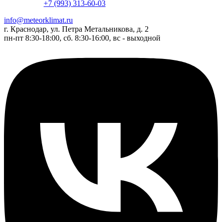
+7 (993) 313-60-03
info@meteorklimat.ru
г. Краснодар, ул. Петра Метальникова, д. 2
пн-пт 8:30-18:00, сб. 8:30-16:00, вс - выходной