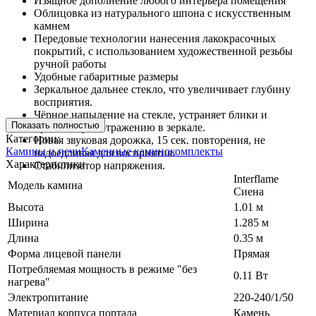
Изящное дополнение любого интерьера помещения
Облицовка из натурального шпона с искусственным
камнем
Передовые технологии нанесения лакокрасочных
покрытий, с использованием художественной резьбы
ручной работы
Удобные габаритные размеры
Зеркальное дальнее стекло, что увеличивает глубину
восприятия.
Чёрное напыление на стекле, устраняет блики и
Показать полностью
препятствует отражению в зеркале.
Категории:
Новая звуковая дорожка, 15 сек. повторения, не
Камины и печи
Каменные каминокомплекты
надоедливая для восприятия.
Характеристики
Стабилизатор напряжения.
Interflame
Модель камина
Сиена
Высота
1.01 м
Ширина
1.285 м
Длина
0.35 м
Форма лицевой панели
Прямая
Потребляемая мощность в режиме "без
0.11 Вт
нагрева"
Электропитание
220-240/1/50
Материал корпуса портала
Камень