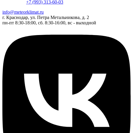
+7 (993) 313-60-03
info@meteorklimat.ru
г. Краснодар, ул. Петра Метальникова, д. 2
пн-пт 8:30-18:00, сб. 8:30-16:00, вс - выходной