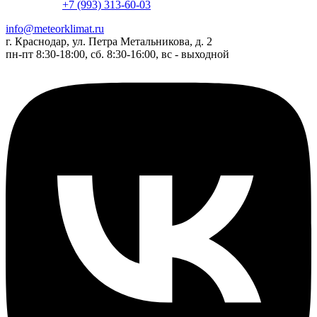
+7 (993) 313-60-03
info@meteorklimat.ru
г. Краснодар, ул. Петра Метальникова, д. 2
пн-пт 8:30-18:00, сб. 8:30-16:00, вс - выходной