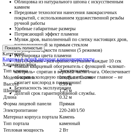
Облицовка из натурального шпона с искусственным
камнем
Передовые технологии нанесения лакокрасочных
покрытий, с использованием художественной резьбы
ручной работы
Удобные габаритные размеры
Потрясающий эффект пламени
Муляж дров, выполненный по слепку настоящих дров,
расположенный за прямым стеклом
Показать полностью
Регулировка яркости пламени (5 режимов)
Категории:
Регулировка цвета пламени
Камины и печи
Каменные каминокомплекты
АВТО-режим - разгорание/затухание каждые 10 сек
Характеристики
Новый кварцевый обогреватель с функцией «климат-
Тип камина
Электрокамин
контроль» спрятан в верхней части очага. Обеспечивает
обогрев в холодную погоду, а что самое главное – не
Модель камина
Interflame Сигма
сжигает кислород в помещении!
Высота
0.99 м
Безопасность эксплуатации
Ширина
1.25 м
Долгий срок гарантированной службы.
Длина
0.32 м
Форма лицевой панели
Прямая
Электропитание
220-240/1/50
Материал корпуса портала
Камень
Тип портала
каменный
Тепловая мощность
2 Вт