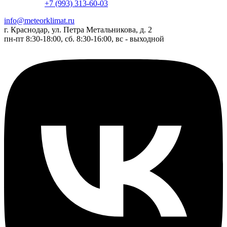
+7 (993) 313-60-03
info@meteorklimat.ru
г. Краснодар, ул. Петра Метальникова, д. 2
пн-пт 8:30-18:00, сб. 8:30-16:00, вс - выходной