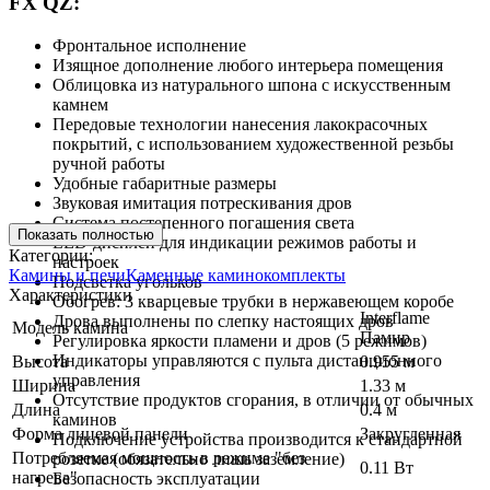
FX QZ:
Фронтальное исполнение
Изящное дополнение любого интерьера помещения
Облицовка из натурального шпона с искусственным
камнем
Передовые технологии нанесения лакокрасочных
покрытий, с использованием художественной резьбы
ручной работы
Удобные габаритные размеры
Звуковая имитация потрескивания дров
Система постепенного погашения света
Показать полностью
LED-дисплей для индикации режимов работы и
Категории:
настроек
Камины и печи
Каменные каминокомплекты
Подсветка угольков
Характеристики
Обогрев: 3 кварцевые трубки в нержавеющем коробе
Interflame
Дрова выполнены по слепку настоящих дров
Модель камина
Памир
Регулировка яркости пламени и дров (5 режимов)
Индикаторы управляются с пульта дистанционного
Высота
0.955 м
управления
Ширина
1.33 м
Отсутствие продуктов сгорания, в отличии от обычных
Длина
0.4 м
каминов
Форма лицевой панели
Закругленная
Подключение устройства производится к стандартной
Потребляемая мощность в режиме "без
розетке (обязательно лишь заземление)
0.11 Вт
нагрева"
Безопасность эксплуатации