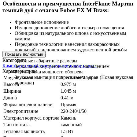
Особенности и преимущества InterFlame Мартин
темный дуб с очагом Fobos FX M Brass:
Фронтальное исполнение
Изящное дополнение любого интерьера помещения
Облицовка из натурального шпона с искусственным
камнем
Передовые технологии нанесения лакокрасочных
покрытий, с использованием художественной резьбы
Показать полностью
ручной работы
Категории:
Удобные габаритные размеры
Камины и печи
Каменные каминокомплекты
Зеркальное внутреннее стекло с напылением
Характеристики
Регулировка мощности обогрева
Звуковая имитация потрескивания дров (Новая звуковая
Модель камина
Interflame Мартин
дорожка)
Высота
0.975 м
Ширина
1.045 м
Длина
0.41 м
Форма лицевой панели
Прямая
Электропитание
220-240/1/50
Материал корпуса портала
Камень
Тип портала
каменный
Тепловая мощность
1.5 Вт