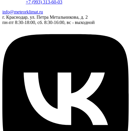
+7 (993) 313-60-03
info@meteorklimat.ru
г. Краснодар, ул. Петра Метальникова, д. 2
пн-пт 8:30-18:00, сб. 8:30-16:00, вс - выходной