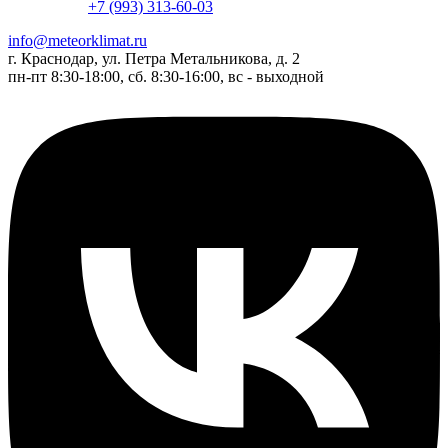
+7 (993) 313-60-03
info@meteorklimat.ru
г. Краснодар, ул. Петра Метальникова, д. 2
пн-пт 8:30-18:00, сб. 8:30-16:00, вс - выходной