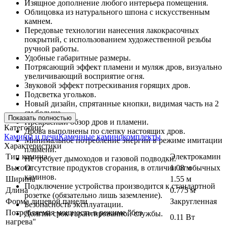
Изящное дополнение любого интерьера помещения.
Облицовка из натурального шпона с искусственным
камнем.
Передовые технологии нанесения лакокрасочных
покрытий, с использованием художественной резьбы
ручной работы.
Удобные габаритные размеры.
Потрясающий эффект пламени и муляж дров, визуально
увеличивающий восприятие огня.
Звуковой эффект потрескивания горящих дров.
Подсветка угольков.
Новый дизайн, спрятанные кнопки, видимая часть на 2
см больше.
Показать полностью
Прекрасный обзор дров и пламени.
Категории:
Дрова выполнены по слепку настоящих дров.
Камины и печи
Каменные каминокомплекты
Минимальное потребление энергии в режиме имитации
Характеристики
пламени.
Тип камина
Электрокамин
Не требует дымоходов и газовой подводки.
Высота
Отсутствие продуктов сгорания, в отличии от обычных
1.08 м
каминов.
Ширина
1.55 м
Подключение устройства производится к стандартной
Длина
0.775 м
розетке (обязательно лишь заземление).
Форма лицевой панели
Закругленная
Безопасность эксплуатации.
Потребляемая мощность в режиме "без
Долгий срок гарантированной службы.
0.11 Вт
нагрева"