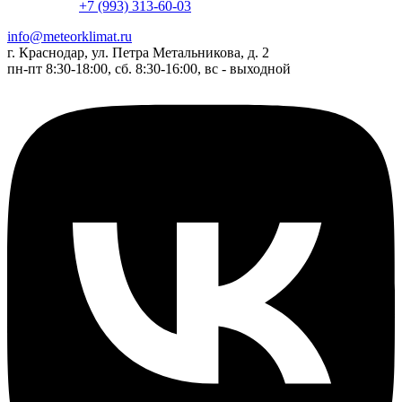
+7 (993) 313-60-03
info@meteorklimat.ru
г. Краснодар, ул. Петра Метальникова, д. 2
пн-пт 8:30-18:00, сб. 8:30-16:00, вс - выходной