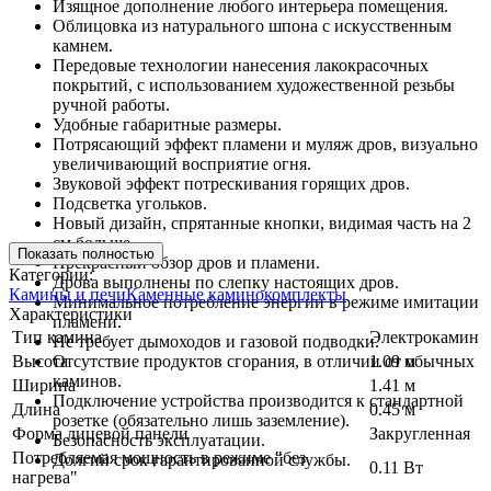
Изящное дополнение любого интерьера помещения.
Облицовка из натурального шпона с искусственным
камнем.
Передовые технологии нанесения лакокрасочных
покрытий, с использованием художественной резьбы
ручной работы.
Удобные габаритные размеры.
Потрясающий эффект пламени и муляж дров, визуально
увеличивающий восприятие огня.
Звуковой эффект потрескивания горящих дров.
Подсветка угольков.
Новый дизайн, спрятанные кнопки, видимая часть на 2
см больше.
Показать полностью
Прекрасный обзор дров и пламени.
Категории:
Дрова выполнены по слепку настоящих дров.
Камины и печи
Каменные каминокомплекты
Минимальное потребление энергии в режиме имитации
Характеристики
пламени.
Тип камина
Электрокамин
Не требует дымоходов и газовой подводки.
Высота
Отсутствие продуктов сгорания, в отличии от обычных
1.09 м
каминов.
Ширина
1.41 м
Подключение устройства производится к стандартной
Длина
0.45 м
розетке (обязательно лишь заземление).
Форма лицевой панели
Закругленная
Безопасность эксплуатации.
Потребляемая мощность в режиме "без
Долгий срок гарантированной службы.
0.11 Вт
нагрева"