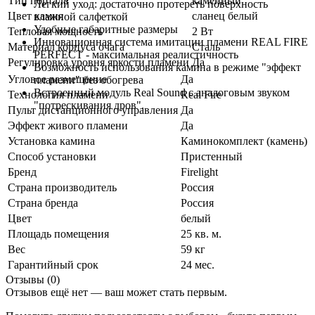
Тип портала
каменный
Легкий уход: достаточно протереть поверхность
Цвет камня
сланец белый
влажной салфеткой
Удобные габаритные размеры
Тепловая мощность
2 Вт
Инновационная система имитации пламени REAL FIRE
Материал корпуса очага
Сталь
PERFECT - максимальная реалистичность
Регулировка уровня яркости пламени
Да
Возможность использования камина в режиме "эффект
Угловое размещение
Да
пламени" без обогрева
Встроенный модуль Real Sound с аналоговым звуком
Технология пламени
Real Fire
"потрескивания дров".
Пульт дистанционного управления
Да
Эффект живого пламени
Да
Установка камина
Каминокомплект (камень)
Способ установки
Пристенный
Бренд
Firelight
Страна производитель
Россия
Страна бренда
Россия
Цвет
белый
Площадь помещения
25 кв. м.
Вес
59 кг
Гарантийный срок
24 мес.
Отзывы (0)
Отзывов ещё нет — ваш может стать первым.