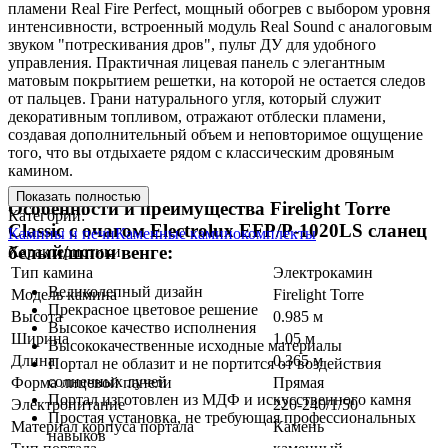
пламени Real Fire Perfect, мощный обогрев с выбором уровня
интенсивности, встроенный модуль Real Sound с аналоговым
звуком "потрескивания дров", пульт ДУ для удобного
управления. Практичная лицевая панель с элегантным
матовым покрытием решетки, на которой не остается следов
от пальцев. Грани натурального угля, который служит
декоративным топливом, отражают отблески пламени,
создавая дополнительный объем и неповторимое ощущение
того, что вы отдыхаете рядом с классическим дровяным
камином.
Показать полностью
Особенности и преимущества Firelight Torre
Категории:
Classic с очагом Electrolux EFP/P-1020LS сланец
Камины и печи
Каменные каминокомплекты
белый/шпон венге:
Характеристики
Тип камина
Электрокамин
Великолепный дизайн
Модель камина
Firelight Torre
Прекрасное цветовое решение
Высота
0.985 м
Высокое качество исполнения
Ширина
1.05 м
Высококачественные исходные материалы
Длина
0.365 м
Портал не облазит и не портится от воздействия
солнечных лучей
Форма лицевой панели
Прямая
Портал изготовлен из МДФ и искусственного камня
Электропитание
220-240/1/50
Простая установка, не требующая профессиональных
Материал корпуса портала
Камень
навыков