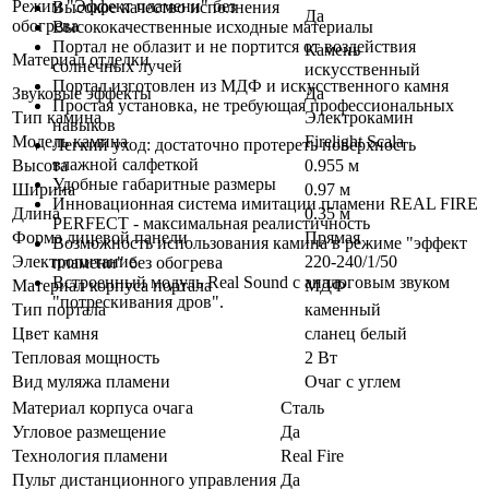
Режим "Эффект пламени" без
Высокое качество исполнения
Да
обогрева
Высококачественные исходные материалы
Портал не облазит и не портится от воздействия
Камень
Материал отделки
солнечных лучей
искусственный
Портал изготовлен из МДФ и искусственного камня
Звуковые эффекты
Да
Простая установка, не требующая профессиональных
Тип камина
Электрокамин
навыков
Модель камина
Firelight Scala
Легкий уход: достаточно протереть поверхность
влажной салфеткой
Высота
0.955 м
Удобные габаритные размеры
Ширина
0.97 м
Инновационная система имитации пламени REAL FIRE
Длина
0.35 м
PERFECT - максимальная реалистичность
Форма лицевой панели
Прямая
Возможность использования камина в режиме "эффект
Электропитание
220-240/1/50
пламени" без обогрева
Встроенный модуль Real Sound с аналоговым звуком
Материал корпуса портала
МДФ
"потрескивания дров".
Тип портала
каменный
Цвет камня
сланец белый
Тепловая мощность
2 Вт
Вид муляжа пламени
Очаг с углем
Материал корпуса очага
Сталь
Угловое размещение
Да
Технология пламени
Real Fire
Пульт дистанционного управления
Да