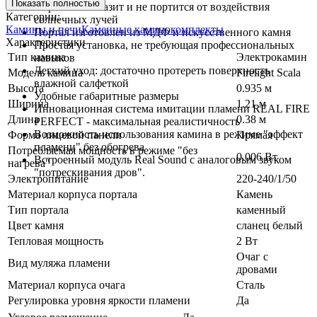
Показать полностью
Портал не облазит и не портится от воздействия
Категории:
солнечных лучей
Камины и печи
Каменные каминокомплекты
Портал изготовлен из МДФ и искусственного камня
Характеристики
Простая установка, не требующая профессиональных
Тип камина
Электрокамин
навыков
Легкий уход: достаточно протереть поверхность
Модель камина
Firelight Scala
влажной салфеткой
Высота
0.935 м
Удобные габаритные размеры
Ширина
1.21 м
Инновационная система имитации пламени REAL FIRE
Длина
0.38 м
PERFECT - максимальная реалистичность
Возможность использования камина в режиме "эффект
Форма лицевой панели
Прямая
пламени" без обогрева
Потребляемая мощность в режиме "без
0.006 Вт
Встроенный модуль Real Sound с аналоговым звуком
нагрева"
"потрескивания дров".
Электропитание
220-240/1/50
Материал корпуса портала
Камень
Тип портала
каменный
Цвет камня
сланец белый
Тепловая мощность
2 Вт
Очаг с
Вид муляжа пламени
дровами
Материал корпуса очага
Сталь
Регулировка уровня яркости пламени
Да