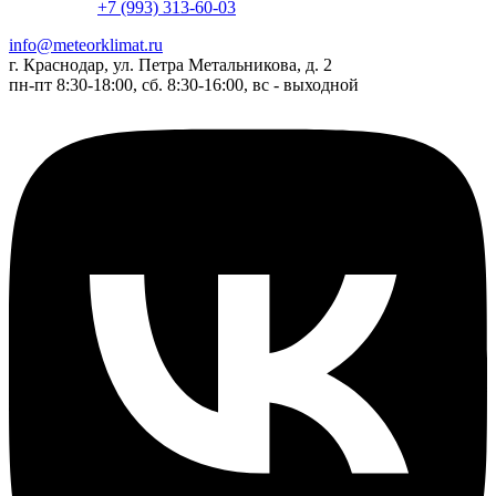
+7 (993) 313-60-03
info@meteorklimat.ru
г. Краснодар, ул. Петра Метальникова, д. 2
пн-пт 8:30-18:00, сб. 8:30-16:00, вс - выходной