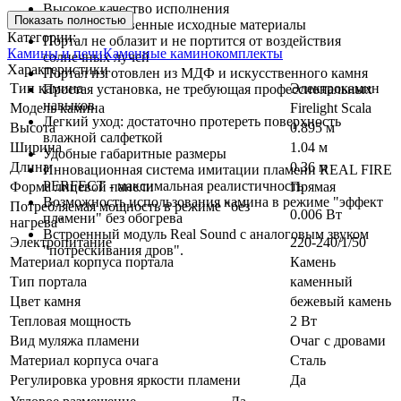
Высокое качество исполнения
Показать полностью
Высококачественные исходные материалы
Категории:
Портал не облазит и не портится от воздействия
Камины и печи
Каменные каминокомплекты
солнечных лучей
Характеристики
Портал изготовлен из МДФ и искусственного камня
Тип камина
Электрокамин
Простая установка, не требующая профессиональных
навыков
Модель камина
Firelight Scala
Легкий уход: достаточно протереть поверхность
Высота
0.895 м
влажной салфеткой
Ширина
1.04 м
Удобные габаритные размеры
Длина
0.36 м
Инновационная система имитации пламени REAL FIRE
PERFECT - максимальная реалистичность
Форма лицевой панели
Прямая
Возможность использования камина в режиме "эффект
Потребляемая мощность в режиме "без
0.006 Вт
пламени" без обогрева
нагрева"
Встроенный модуль Real Sound с аналоговым звуком
Электропитание
220-240/1/50
"потрескивания дров".
Материал корпуса портала
Камень
Тип портала
каменный
Цвет камня
бежевый камень
Тепловая мощность
2 Вт
Вид муляжа пламени
Очаг с дровами
Материал корпуса очага
Сталь
Регулировка уровня яркости пламени
Да