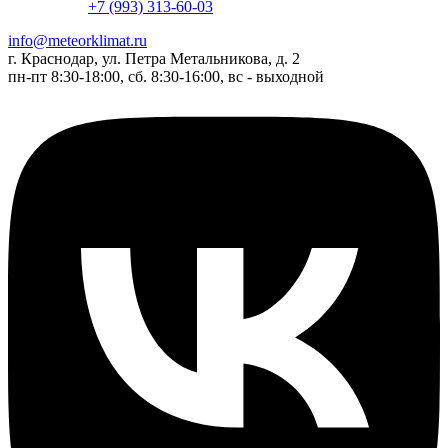
+7 (993) 313-60-03
info@meteorklimat.ru
г. Краснодар, ул. Петра Метальникова, д. 2
пн-пт 8:30-18:00, сб. 8:30-16:00, вс - выходной