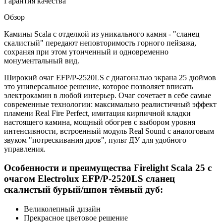
Гарантия качества
Обзор
Камины Scala с отделкой из уникального камня - "сланец
скалистый" передают неповторимость горного пейзажа,
сохраняя при этом утонченный и одновременно
монументальный вид.
Широкий очаг EFP/P-2520LS с диагональю экрана 25 дюймов
это универсальное решение, которое позволяет вписать
электрокамин в любой интерьер. Очаг сочетает в себе самые
современные технологии: максимально реалистичный эффект
пламени Real Fire Perfect, имитация кирпичной кладки
настоящего камина, мощный обогрев с выбором уровня
интенсивности, встроенный модуль Real Sound с аналоговым
звуком "потрескивания дров", пульт ДУ для удобного
управления.
Особенности и преимущества Firelight Scala 25 с
очагом Electrolux EFP/P-2520LS сланец
скалистый бурый/шпон тёмный дуб:
Великолепный дизайн
Прекрасное цветовое решение