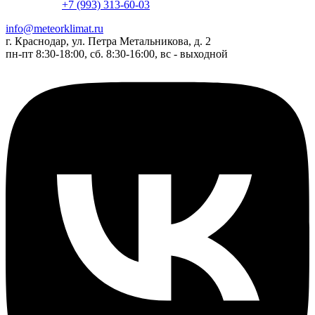
+7 (993) 313-60-03
info@meteorklimat.ru
г. Краснодар, ул. Петра Метальникова, д. 2
пн-пт 8:30-18:00, сб. 8:30-16:00, вс - выходной