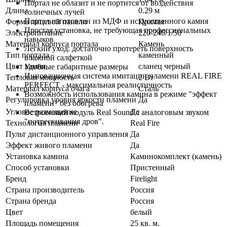
Портал не облазит и не портится от воздействия
Длина
0.29 м
солнечных лучей
Портал изготовлен из МДФ и искусственного камня
Форма лицевой панели
Прямая
Простая установка, не требующая профессиональных
Электропитание
220-240/1/50
навыков
Материал корпуса портала
Камень
Легкий уход: достаточно протереть поверхность
Тип портала
каменный
влажной салфеткой
Цвет камня
сланец черный
Удобные габаритные размеры
Инновационная система имитации пламени REAL FIRE
Тепловая мощность
2 Вт
PERFECT - максимальная реалистичность
Материал корпуса очага
Сталь
Возможность использования камина в режиме "эффект
Регулировка уровня яркости пламени
Да
пламени" без обогрева
Угловое размещение
Да
Встроенный модуль Real Sound с аналоговым звуком
"потрескивания дров".
Технология пламени
Real Fire
Пульт дистанционного управления
Да
Эффект живого пламени
Да
Установка камина
Каминокомплект (камень)
Способ установки
Пристенный
Бренд
Firelight
Страна производитель
Россия
Страна бренда
Россия
Цвет
белый
Площадь помещения
25 кв. м.