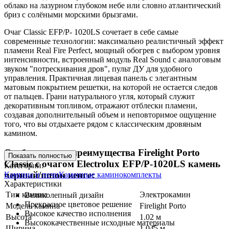
облако на лазурном глубоком небе или словно атлантический
бриз с солёными морскими брызгами.
Очаг Classic EFP/P- 1020LS сочетает в себе самые
современные технологии: максимально реалистичный эффект
пламени Real Fire Perfect, мощный обогрев с выбором уровня
интенсивности, встроенный модуль Real Sound с аналоговым
звуком "потрескивания дров", пульт ДУ для удобного
управления. Практичная лицевая панель с элегантным
матовым покрытием решетки, на которой не остается следов
от пальцев. Грани натурального угля, который служит
декоративным топливом, отражают отблески пламени,
создавая дополнительный объем и неповторимое ощущение
того, что вы отдыхаете рядом с классическим дровяным
камином.
Особенности и преимущества Firelight Porto
Показать полностью
Classic с очагом Electrolux EFP/P-1020LS камень
Категории:
черный/шпон венге:
Камины и печи
Каменные каминокомплекты
Характеристики
Тип камина
Электрокамин
Великолепный дизайн
Прекрасное цветовое решение
Модель камина
Firelight Porto
Высокое качество исполнения
Высота
1.02 м
Высококачественные исходные материалы
Ширина
1.045 м