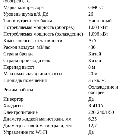
(обогрев), °C
Марка компрессора
GMCC
Уровень шума в/б, Дб
26
Тип внутреннего блока
Настенный
Потребляемая мощность (обогрев)
1,003 кВт
Потребляемая мощность (охлаждение)
1,096 кВт
Класс энергоэффективности
A/A
Расход воздуха, м3/час
430
Страна бренда
Китай
Страна производитель
Китай
Перепад высот
8 м
Максимальная длина трассы
20 м
Площадь помещения
35 кв. м.
Охлаждение и
Режим работы
обогрев
Инвертор
Да
Хладагент
R 410A
Электропитание
220-240/1/50
Диаметр жидкой магистрали, мм
6,35
Диаметр газовой магистрали, мм
12,7
Управление по WI-FI
Да