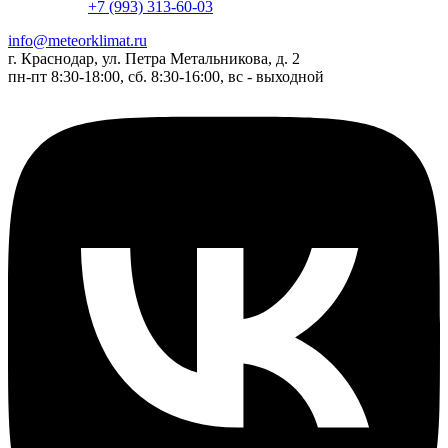
+7 (993) 313-60-03
info@meteorklimat.ru
г. Краснодар, ул. Петра Метальникова, д. 2
пн-пт 8:30-18:00, сб. 8:30-16:00, вс - выходной