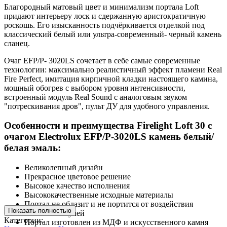
Благородный матовый цвет и минимализм портала Loft
придают интерьеру лоск и сдержанную аристократичную
роскошь. Его изысканность подчёркивается отделкой под
классический белый или ультра-современный- черный камень
сланец.
Очаг EFP/P- 3020LS сочетает в себе самые современные
технологии: максимально реалистичный эффект пламени Real
Fire Perfect, имитация кирпичной кладки настоящего камина,
мощный обогрев с выбором уровня интенсивности,
встроенный модуль Real Sound с аналоговым звуком
"потрескивания дров", пульт ДУ для удобного управления.
Особенности и преимущества Firelight Loft 30 с
очагом Electrolux EFP/P-3020LS камень белый/
белая эмаль:
Великолепный дизайн
Прекрасное цветовое решение
Высокое качество исполнения
Высококачественные исходные материалы
Портал не облазит и не портится от воздействия
Показать полностью
солнечных лучей
Категории:
Портал изготовлен из МДФ и искусственного камня