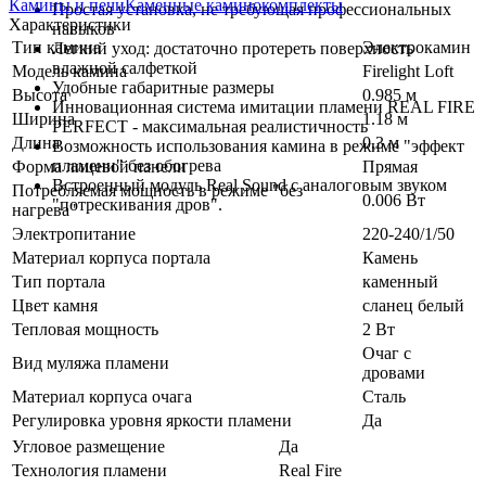
Камины и печи
Каменные каминокомплекты
Простая установка, не требующая профессиональных
Характеристики
навыков
Тип камина
Электрокамин
Легкий уход: достаточно протереть поверхность
влажной салфеткой
Модель камина
Firelight Loft
Удобные габаритные размеры
Высота
0.985 м
Инновационная система имитации пламени REAL FIRE
Ширина
1.18 м
PERFECT - максимальная реалистичность
Длина
0.3 м
Возможность использования камина в режиме "эффект
пламени" без обогрева
Форма лицевой панели
Прямая
Встроенный модуль Real Sound с аналоговым звуком
Потребляемая мощность в режиме "без
0.006 Вт
"потрескивания дров".
нагрева"
Электропитание
220-240/1/50
Материал корпуса портала
Камень
Тип портала
каменный
Цвет камня
сланец белый
Тепловая мощность
2 Вт
Очаг с
Вид муляжа пламени
дровами
Материал корпуса очага
Сталь
Регулировка уровня яркости пламени
Да
Угловое размещение
Да
Технология пламени
Real Fire