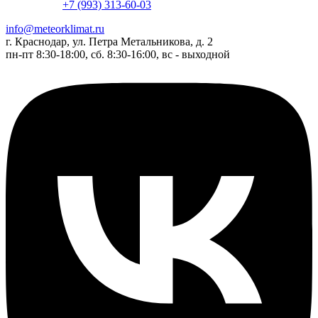
+7 (993) 313-60-03
info@meteorklimat.ru
г. Краснодар, ул. Петра Метальникова, д. 2
пн-пт 8:30-18:00, сб. 8:30-16:00, вс - выходной