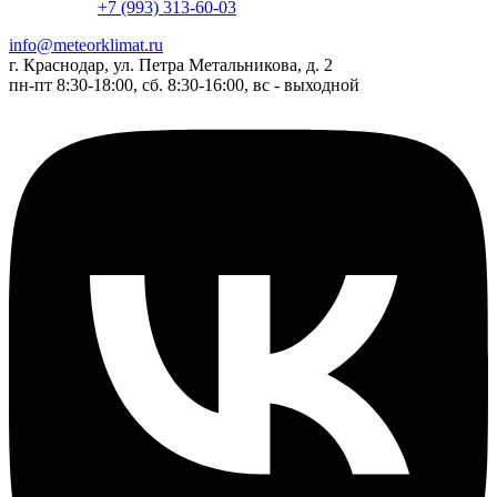
+7 (993) 313-60-03
info@meteorklimat.ru
г. Краснодар, ул. Петра Метальникова, д. 2
пн-пт 8:30-18:00, сб. 8:30-16:00, вс - выходной