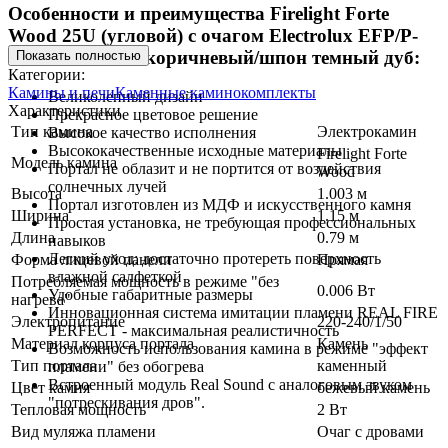
Особенности и преимущества Firelight Forte
Wood 25U (угловой) с очагом Electrolux EFP/P-
2520LS камень коричневый/шпон темный дуб:
Показать полностью
Категории:
Камины и печи
Каменные каминокомплекты
Великолепный дизайн
Характеристики
Прекрасное цветовое решение
Тип камина
Электрокамин
Высокое качество исполнения
Высококачественные исходные материалы
Firelight Forte
Модель камина
Портал не облазит и не портится от воздействия
Wood
солнечных лучей
Высота
1.003 м
Портал изготовлен из МДФ и искусственного камня
Ширина
1.15 м
Простая установка, не требующая профессиональных
Длина
0.79 м
навыков
Легкий уход: достаточно протереть поверхность
Форма лицевой панели
Прямая
влажной салфеткой
Потребляемая мощность в режиме "без
0.006 Вт
Удобные габаритные размеры
нагрева"
Инновационная система имитации пламени REAL FIRE
Электропитание
220-240/1/50
PERFECT - максимальная реалистичность
Материал корпуса портала
Камень
Возможность использования камина в режиме "эффект
Тип портала
каменный
пламени" без обогрева
Встроенный модуль Real Sound с аналоговым звуком
Цвет камня
бежевый камень
"потрескивания дров".
Тепловая мощность
2 Вт
Вид муляжа пламени
Очаг с дровами