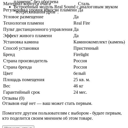
пламени" без обогрева
Материал корпуса очага
Сталь
Встроенный модуль Real Sound с аналоговым звуком
Регулировка уровня яркости пламени
Да
"потрескивания дров".
Угловое размещение
Да
Технология пламени
Real Fire
Пульт дистанционного управления
Да
Эффект живого пламени
Да
Установка камина
Каминокомплект (камень)
Способ установки
Пристенный
Бренд
Firelight
Страна производитель
Россия
Страна бренда
Россия
Цвет
белый
Площадь помещения
25 кв. м.
Вес
46 кг
Гарантийный срок
24 мес.
Отзывы (0)
Отзывов ещё нет — ваш может стать первым.
Помогите другим пользователям с выбором - будьте первым,
кто поделится своим мнением об этом товаре.