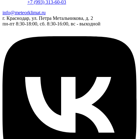
+7 (993) 313-60-03
info@meteorklimat.ru
г. Краснодар, ул. Петра Метальникова, д. 2
пн-пт 8:30-18:00, сб. 8:30-16:00, вс - выходной