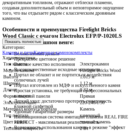
декоративным топливом, отражают отблески пламени,
создавая дополнительный объем и неповторимое ощущение
того, что вы отдыхаете рядом с классическим дровяным
камином.
Особенности и преимущества Firelight Bricks
Wood Classic с очагом Electrolux EFP/P-1020LS
камень темный/шпон венге:
Показать полностью
Категории:
Камины и печи
Каменные каминокомплекты
Великолепный дизайн
Характеристики
Прекрасное цветовое решение
Тип камина
Электрокамин
Высокое качество исполнения
Высококачественные исходные материалы
Модель камина
Firelight Bricks Wood
Портал не облазит и не портится от воздействия
Высота
1.015 м
солнечных лучей
Ширина
1.12 м
Портал изготовлен из МДФ и искусственного камня
Длина
0.32 м
Простая установка, не требующая профессиональных
навыков
Форма лицевой панели
Прямая
Легкий уход: достаточно протереть поверхность
Электропитание
220-240/1/50
влажной салфеткой
Материал корпуса портала
Камень
Удобные габаритные размеры
Тип портала
каменный
Инновационная система имитации пламени REAL FIRE
Цвет камня
темный камень
PERFECT - максимальная реалистичность
Возможность использования камина в режиме "эффект
Тепловая мощность
2 Вт