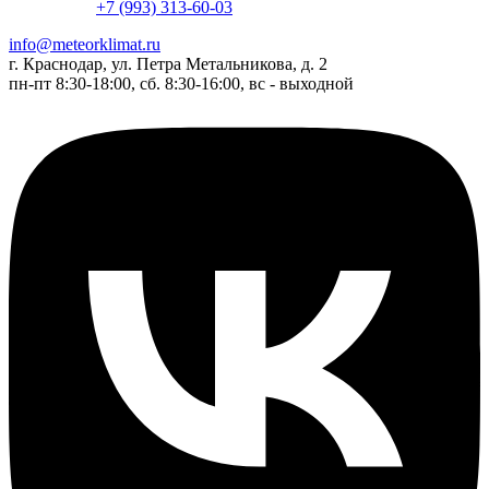
+7 (993) 313-60-03
info@meteorklimat.ru
г. Краснодар, ул. Петра Метальникова, д. 2
пн-пт 8:30-18:00, сб. 8:30-16:00, вс - выходной