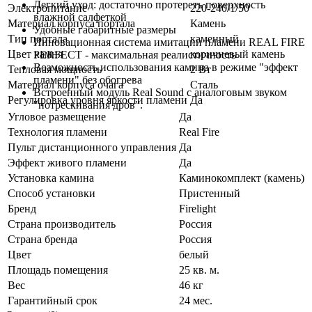
Легкий уход: достаточно протереть поверхность
Электропитание
220-240/1/50
влажной салфеткой
Материал корпуса портала
Камень
Удобные габаритные размеры
Тип портала
каменный
Инновационная система имитации пламени REAL FIRE
Цвет камня
коричневый камень
PERFECT - максимальная реалистичность
Возможность использования камина в режиме "эффект
Тепловая мощность
2 Вт
пламени" без обогрева
Материал корпуса очага
Сталь
Встроенный модуль Real Sound с аналоговым звуком
Регулировка уровня яркости пламени
Да
"потрескивания дров".
Угловое размещение
Да
Технология пламени
Real Fire
Пульт дистанционного управления
Да
Эффект живого пламени
Да
Установка камина
Каминокомплект (камень)
Способ установки
Пристенный
Бренд
Firelight
Страна производитель
Россия
Страна бренда
Россия
Цвет
белый
Площадь помещения
25 кв. м.
Вес
46 кг
Гарантийный срок
24 мес.