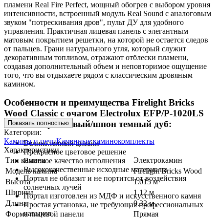
пламени Real Fire Perfect, мощный обогрев с выбором уровня
интенсивности, встроенный модуль Real Sound с аналоговым
звуком "потрескивания дров", пульт ДУ для удобного
управления. Практичная лицевая панель с элегантным
матовым покрытием решетки, на которой не остается следов
от пальцев. Грани натурального угля, который служит
декоративным топливом, отражают отблески пламени,
создавая дополнительный объем и неповторимое ощущение
того, что вы отдыхаете рядом с классическим дровяным
камином.
Особенности и преимущества Firelight Bricks
Wood Classic с очагом Electrolux EFP/P-1020LS
камень коричневый/шпон темный дуб:
Показать полностью
Категории:
Камины и печи
Каменные каминокомплекты
Великолепный дизайн
Характеристики
Прекрасное цветовое решение
Тип камина
Электрокамин
Высокое качество исполнения
Высококачественные исходные материалы
Модель камина
Firelight Bricks Wood
Портал не облазит и не портится от воздействия
Высота
1.015 м
солнечных лучей
Ширина
1.12 м
Портал изготовлен из МДФ и искусственного камня
Длина
0.32 м
Простая установка, не требующая профессиональных
навыков
Форма лицевой панели
Прямая