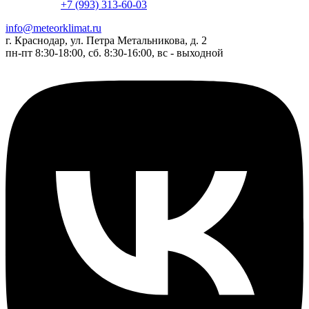
+7 (993) 313-60-03
info@meteorklimat.ru
г. Краснодар, ул. Петра Метальникова, д. 2
пн-пт 8:30-18:00, сб. 8:30-16:00, вс - выходной