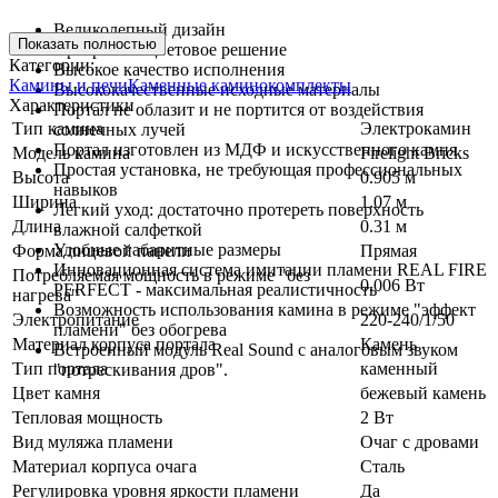
Великолепный дизайн
Показать полностью
Прекрасное цветовое решение
Категории:
Высокое качество исполнения
Камины и печи
Каменные каминокомплекты
Высококачественные исходные материалы
Характеристики
Портал не облазит и не портится от воздействия
Тип камина
Электрокамин
солнечных лучей
Портал изготовлен из МДФ и искусственного камня
Модель камина
Firelight Bricks
Простая установка, не требующая профессиональных
Высота
0.905 м
навыков
Ширина
1.07 м
Легкий уход: достаточно протереть поверхность
Длина
0.31 м
влажной салфеткой
Удобные габаритные размеры
Форма лицевой панели
Прямая
Инновационная система имитации пламени REAL FIRE
Потребляемая мощность в режиме "без
0.006 Вт
PERFECT - максимальная реалистичность
нагрева"
Возможность использования камина в режиме "эффект
Электропитание
220-240/1/50
пламени" без обогрева
Материал корпуса портала
Камень
Встроенный модуль Real Sound с аналоговым звуком
Тип портала
каменный
"потрескивания дров".
Цвет камня
бежевый камень
Тепловая мощность
2 Вт
Вид муляжа пламени
Очаг с дровами
Материал корпуса очага
Сталь
Регулировка уровня яркости пламени
Да