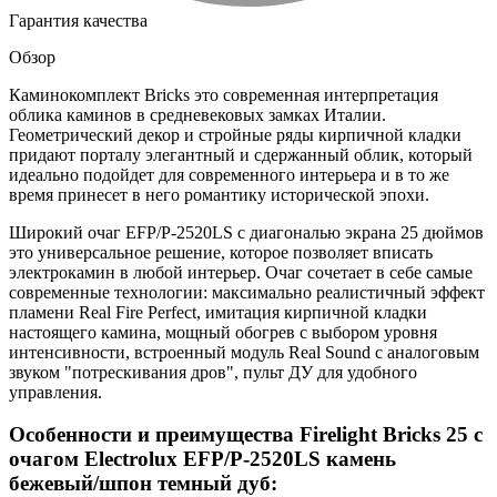
Гарантия качества
Обзор
Каминокомплект Bricks это современная интерпретация
облика каминов в средневековых замках Италии.
Геометрический декор и стройные ряды кирпичной кладки
придают порталу элегантный и сдержанный облик, который
идеально подойдет для современного интерьера и в то же
время принесет в него романтику исторической эпохи.
Широкий очаг EFP/P-2520LS с диагональю экрана 25 дюймов
это универсальное решение, которое позволяет вписать
электрокамин в любой интерьер. Очаг сочетает в себе самые
современные технологии: максимально реалистичный эффект
пламени Real Fire Perfect, имитация кирпичной кладки
настоящего камина, мощный обогрев с выбором уровня
интенсивности, встроенный модуль Real Sound с аналоговым
звуком "потрескивания дров", пульт ДУ для удобного
управления.
Особенности и преимущества Firelight Bricks 25 с
очагом Electrolux EFP/P-2520LS камень
бежевый/шпон темный дуб: