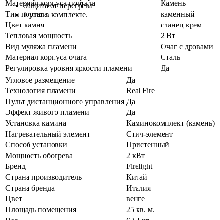
Материал корпуса портала
Камень
Защита от перегрева
Тип портала
каменный
Пульт в комплекте.
Цвет камня
сланец крем
Тепловая мощность
2 Вт
Вид муляжа пламени
Очаг с дровами
Материал корпуса очага
Сталь
Регулировка уровня яркости пламени
Да
Угловое размещение
Да
Технология пламени
Real Fire
Пульт дистанционного управления
Да
Эффект живого пламени
Да
Установка камина
Каминокомплект (камень)
Нагревательный элемент
Стич-элемент
Способ установки
Пристенный
Мощность обогрева
2 кВт
Бренд
Firelight
Страна производитель
Китай
Страна бренда
Италия
Цвет
венге
Площадь помещения
25 кв. м.