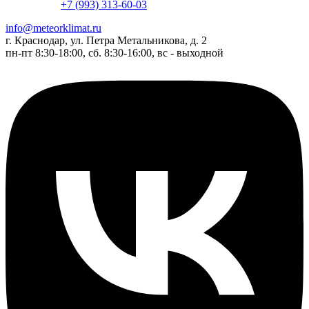
+7 (993) 313-60-03
info@meteorklimat.ru
г. Краснодар, ул. Петра Метальникова, д. 2
пн-пт 8:30-18:00, сб. 8:30-16:00, вс - выходной