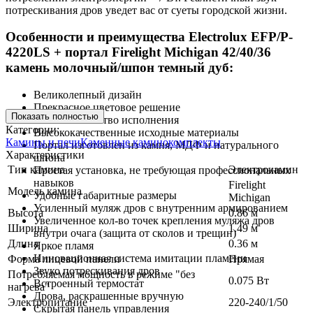
потрескивания дров уведет вас от суеты городской жизни.
Особенности и преимущества Electrolux EFP/P-
4220LS + портал Firelight Michigan 42/40/36
камень молочный/шпон темный дуб:
Великолепный дизайн
Прекрасное цветовое решение
Показать полностью
Высокое качество исполнения
Категории:
Высококачественные исходные материалы
Камины и печи
Каменные каминокомплекты
Портал изготовлен из камня, МДФ и натурального
Характеристики
шпона
Тип камина
Электрокамин
Простая установка, не требующая профессиональных
навыков
Firelight
Модель камина
Удобные габаритные размеры
Michigan
Усиленный муляж дров с внутренним армированием
Высота
0.86 м
Увеличенное кол-во точек крепления муляжа дров
Ширина
1.49 м
внутри очага (защита от сколов и трещин)
Длина
0.36 м
Яркое пламя
Инновационная система имитации пламени
Форма лицевой панели
Прямая
Звуко потрескивания дров
Потребляемая мощность в режиме "без
0.075 Вт
Встроенный термостат
нагрева"
Дрова, раскрашенные вручную
Электропитание
220-240/1/50
Скрытая панель управления