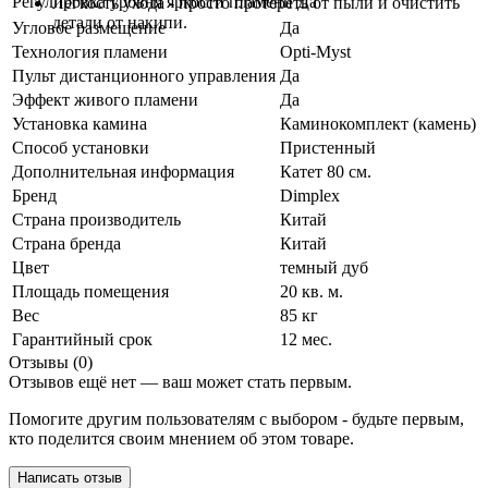
Регулировка уровня яркости пламени
Да
Легкость ухода - просто протереть от пыли и очистить
детали от накипи.
Угловое размещение
Да
Технология пламени
Opti-Myst
Пульт дистанционного управления
Да
Эффект живого пламени
Да
Установка камина
Каминокомплект (камень)
Способ установки
Пристенный
Дополнительная информация
Катет 80 см.
Бренд
Dimplex
Страна производитель
Китай
Страна бренда
Китай
Цвет
темный дуб
Площадь помещения
20 кв. м.
Вес
85 кг
Гарантийный срок
12 мес.
Отзывы (0)
Отзывов ещё нет — ваш может стать первым.
Помогите другим пользователям с выбором - будьте первым,
кто поделится своим мнением об этом товаре.
Написать отзыв