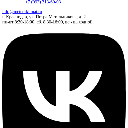
+7 (993) 313-60-03
info@meteorklimat.ru
г. Краснодар, ул. Петра Метальникова, д. 2
пн-пт 8:30-18:00, сб. 8:30-16:00, вс - выходной