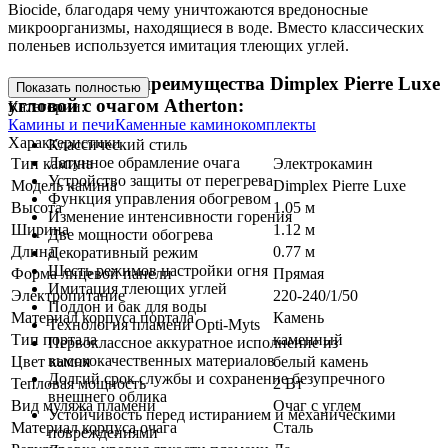
Biocide, благодаря чему уничтожаются вредоносные
микроорганизмы, находящиеся в воде. Вместо классических
поленьев используется имитация тлеющих углей.
Особенности и преимущества Dimplex Pierre Luxe
Показать полностью
угловой с очагом Atherton:
Категории:
Камины и печи
Каменные каминокомплекты
Характеристики
Классический стиль
Латунное обрамление очага
Тип камина
Электрокамин
Устройство защиты от перегрева
Модель камина
Dimplex Pierre Luxe
Функция управления обогревом
Высота
1.05 м
Изменение интенсивности горения
Ширина
1.12 м
Две мощности обогрева
Длина
0.77 м
Декоративный режим
Шесть режимов настройки огня
Форма лицевой панели
Прямая
Имитация тлеющих углей
Электропитание
220-240/1/50
Поддон и бак для воды
Материал корпуса портала
Камень
Технология пламени Opti-Myts
Тип портала
каменный
Первоклассное аккуратное исполнение из
высококачественных материалов
Цвет камня
белый камень
Долгий срок службы и сохранение безупречного
Тепловая мощность
2 Вт
внешнего облика
Вид муляжа пламени
Очаг с углем
Устойчивость перед истиранием и механическими
Материал корпуса очага
Сталь
повреждениями