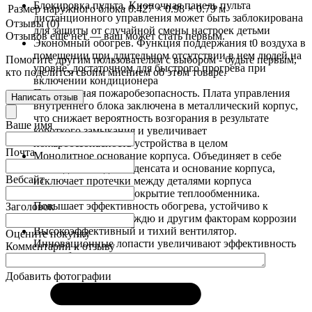
Блокировка пульта. Кнопочная панель пульта
Размер наружного блока
0.427 × 0.98 × 0.79 м
дистанционного управления может быть заблокирована
Отзывы (0)
для защиты от случайной смены настроек детьми
Отзывов ещё нет — ваш может стать первым.
Экономный обогрев. Функция поддержания t0 воздуха в
помещении при длительном отсутствии в нем людей на
Помогите другим пользователям с выбором - будьте первым,
уровне, достаточном для быстрого прогрева при
кто поделится своим мнением об этом товаре.
включении кондиционера
Повышенная пожаробезопасность. Плата управления
Написать отзыв
внутреннего блока заключена в металлический корпус,
что снижает вероятность возгорания в результате
Ваше имя
короткого замыкания и увеличивает
пожаробезопасность устройства в целом
Почта
Монолитное основание корпуса. Объединяет в себе
лоток для отвода конденсата и основание корпуса,
Вебсайт
исключает протечки между деталями корпуса
Антикоррозионное покрытие теплообменника.
Повышает эффективность обогрева, устойчиво к
Заголовок
соленому воздуху, дождю и другим факторам коррозии
Высокоэффективный и тихий вентилятор.
Оцените покупку
Инновационные лопасти увеличивают эффективность
Комментарий к отзыву
теплообменника и шумовых характеристик.
Добавить фотографии