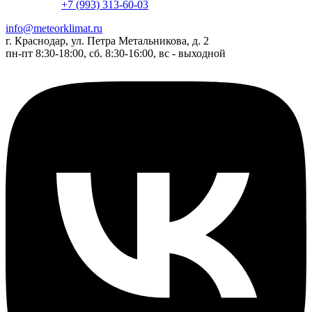
+7 (993) 313-60-03
info@meteorklimat.ru
г. Краснодар, ул. Петра Метальникова, д. 2
пн-пт 8:30-18:00, сб. 8:30-16:00, вс - выходной