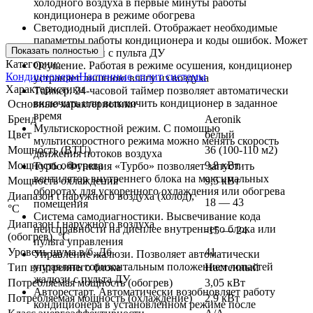
холодного воздуха в первые минуты работы
кондиционера в режиме обогрева
Светодиодный дисплей. Отображает необходимые
параметры работы кондиционера и коды ошибок. Может
Показать полностью
быть отключён с пульта ДУ
Категории:
Осушение. Работая в режиме осушения, кондиционер
Кондиционеры
Настенные сплит системы
устраняет лишнюю влагу из воздуха
Характеристики
Таймер. 24-часовой таймер позволяет автоматически
включить или выключить кондиционер в заданное
Основные характеристики
время
Бренд
Aeronik
Мультискоростной режим. С помощью
Цвет
белый
мультискоростного режима можно менять скорость
Мощность (BTU)
36 (100-110 м2)
движения потоков воздуха
Мощность обогрева
9,8 кВт
Турбо. Функция «Турбо» позволяет запустить
вентилятор внутреннего блока на максимальных
Мощность охлаждения
9,5 кВт
оборотах для ускоренного охлаждения или обогрева
Диапазон t наружного воздуха (холод),
18 — 43
помещения
°C
Система самодиагностики. Высвечивание кода
Диапазон t наружного воздуха
неисправности на дисплее внутреннего блока или
-15 — 24
(обогрев), °C
пульта управления
Уровень шума в/б, Дб
41
Управление жалюзи. Позволяет автоматически
управлять горизонтальным положением лопастей
Тип внутреннего блока
Настенный
жалюзи с пульта ДУ
Потребляемая мощность (обогрев)
3,05 кВт
Авторестарт. Автоматически возобновляет работу
Потребляемая мощность (охлаждение)
2,9 кВт
кондиционера в установленном режиме после