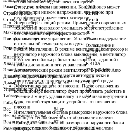
Класс энергоэффективности
A/A
возобновления подачи электроэнергии
Расход воздуха, м3/час
1250
Старт при низком напряжении. Кондиционер может
работать при низком напряжении, что важно при
Страна бренда
Китай
нестабильной подаче электроэнергии
Страна производитель
Китай
Энергосберегающий режим. Применение современных
Перепад высот
20 м
технологий позволяют уменьшать энергопотребление
Максимальная длина трассы
30 м
без снижения энергоэффективности
Автоматическое управление. Установка и поддержание
Площадь помещения
95 кв. м.
оптимальной температуры воздуха
Охлаждение и
Режим работы
Режим вентиляции. В режиме вентиляции компрессор и
обогрев
вентилятор наружного блока выключены, а вентилятор
Инвертор
Да
внутреннего блока работает на скорости, заданной с
Хладагент
R 410A
пульта дистанционного управления
Электропитание
220-240/1/50
Автоматический режим вентилятора. В режиме Auto
скорость вентилятора задается автоматически в
Диаметр жидкой магистрали, мм
6,35
зависимости от температуры окружающей среды
Диаметр газовой магистрали, мм
19,5
Эффективная защита от плесени. После отключения
Управление по WI-FI
Да
кондиционера вентилятор будет продолжать работать в
Таймер
Да
течение 3 минут, удаляя влагу и высушивая внутренний
блок, способствуя защите устройства от появления
Габариты
плесени
Вес
84 кг
Интеллектуальная система разморозки наружного блока
Вес наружного блока
17 кг
защищает теплообменник от образования наледи
Вес внутреннего блока
67 кг
Принудительная система разморозки наружного блока
защищает теплообменник от образования наледи
Размер внутр. блока
0.246 × 1.078 × 0.325 м