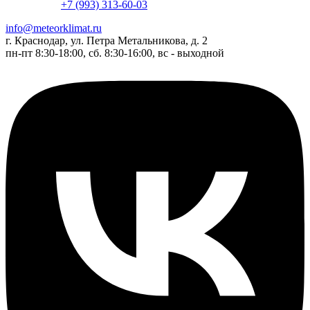
+7 (993) 313-60-03
info@meteorklimat.ru
г. Краснодар, ул. Петра Метальникова, д. 2
пн-пт 8:30-18:00, сб. 8:30-16:00, вс - выходной